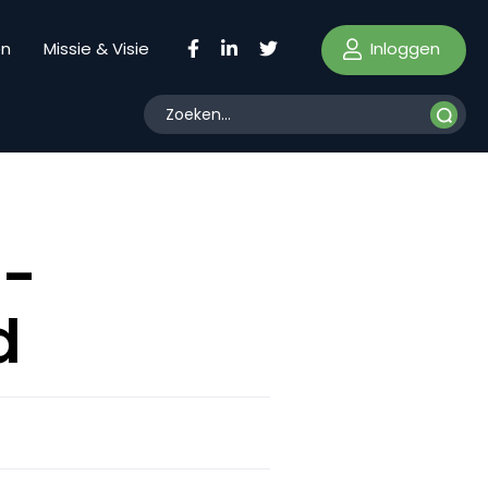
Inloggen
en
Missie & Visie
S-
d