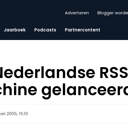
Adverteren
Blogger word
Jaarboek
Podcasts
Partnercontent
Nederlandse RS
hine gelanceer
ari 2005, 15:10