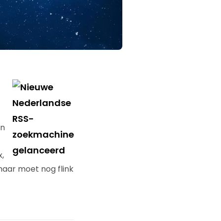
en
,
maar moet nog flink