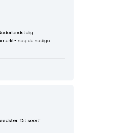
Nederlandstalig
 opmerkt- nog de nodige
edster. ‘Dit soort’