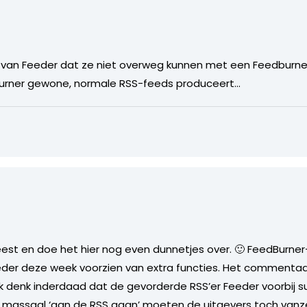
e van Feeder dat ze niet overweg kunnen met een Feedburner
burner gewone, normale RSS-feeds produceert…
est en doe het hier nog even dunnetjes over. 🙂 FeedBurne
eeder deze week voorzien van extra functies. Het commentaa
Ik denk inderdaad dat de gevorderde RSS’er Feeder voorbij s
e massaal ‘aan de RSS gaan’ moeten de uitgevers toch vanz