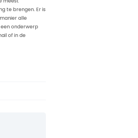
de meest
g te brengen. Er is
manier alle
e een onderwerp
il of in de