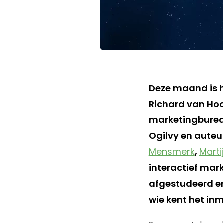
Deze maand is h
Richard van Hoo
marketingbure
Ogilvy en auteu
Mensmerk
,
Marti
interactief mark
afgestudeerd en
wie kent het inm