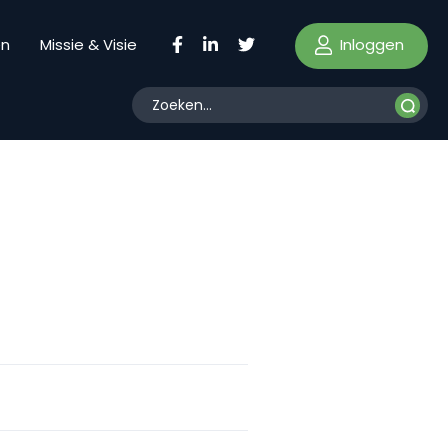
Inloggen
en
Missie & Visie