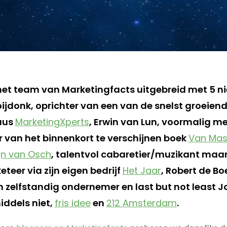
et team van Marketingfacts uitgebreid met 5 n
ijdonk, oprichter van een van de snelst groeien
aus
MarketingXperts
, Erwin van Lun, voormalig 
r van het binnenkort te verschijnen boek
Van Mas
jn van Osch
, talentvol cabaretier/muzikant maar
eteer via zijn eigen bedrijf
Het Jaar
, Robert de Boe
 zelfstandig ondernemer en last but not least J
iddels niet,
fris idee
en
212 Amsterdam
.