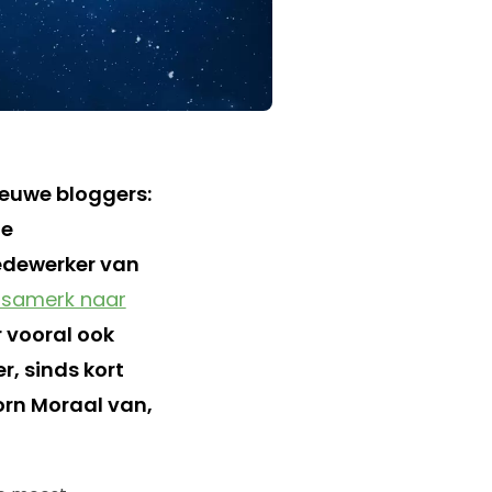
ieuwe bloggers:
de
medewerker van
samerk naar
 vooral ook
r, sinds kort
orn Moraal van,