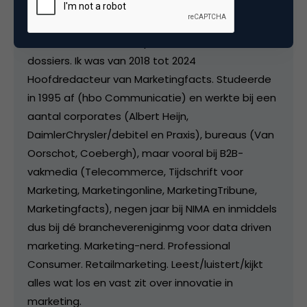
verantwoordelijk voor de positionering van DDMA
- als autoriteit op het gebied van o.a. privacy en
ethiek - en onze standpunten over actuele
dossiers. Ik was van 2018 tot 2024
Hoofdredacteur van Marketingfacts. Studeerde
in 1995 af (hbo Communicatie) en werkte bij een
aantal corporates (Albert Heijn,
DaimlerChrysler/debitel en Praxis), bureaus (Van
Oorschot, Coebergh), maar vooral bij B2B-
vakmedia (Telecommerce, Tijdschrift voor
Marketing, Marketingonline, MarketingTribune,
Marketingfacts), negen jaar bij NIMA en inmiddels
dus bij dé branchevereniginmg voor data driven
marketing. Marketing-nerd. Professional
Consumer. Retailmarketing. Leest/luistert/kijkt
alles wat los en vast zit over innovatie in
marketing.