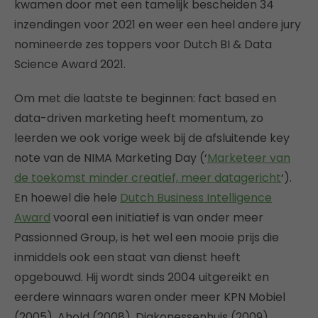
kwamen door met een tamelijk bescheiden 34
inzendingen voor 2021 en weer een heel andere jury
nomineerde zes toppers voor Dutch BI & Data
Science Award 2021.
Om met die laatste te beginnen: fact based en
data-driven marketing heeft momentum, zo
leerden we ook vorige week bij de afsluitende key
note van de NIMA Marketing Day (‘
Marketeer van
de toekomst minder creatief, meer datagericht
‘).
En hoewel die hele
Dutch Business Intelligence
Award
vooral een initiatief is van onder meer
Passionned Group, is het wel een mooie prijs die
inmiddels ook een staat van dienst heeft
opgebouwd. Hij wordt sinds 2004 uitgereikt en
eerdere winnaars waren onder meer KPN Mobiel
(2005), Ahold (2008), Diakonessenhuis (2009),