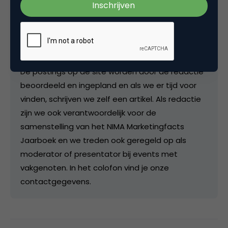
Redactie
Hoofdredactie bij
Marketingfacts
De postings op de site worden door de redactie
beoordeeld en ingepland en als we er tijd voor
vinden, schrijven we zelf een artikel. Als redactie
zijn we ook verantwoordelijk voor de
samenstelling van het NIMA Marketingfacts
Jaarboek en we treden ook geregeld op als
moderator of presentator bij events met
vakgenoten. In het colofon vind je onze
contactgegevens.