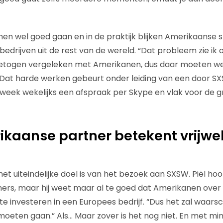
en wel goed gaan en in de praktijk blijken Amerikaanse s
edrijven uit de rest van de wereld. “Dat probleem zie ik oo
ingetogen vergeleken met Amerikanen, dus daar moeten w
 Dat harde werken gebeurt onder leiding van een door 
week wekelijks een afspraak per Skype en vlak voor de gr
ikaanse partner betekent vrijwel
 het uiteindelijke doel is van het bezoek aan SXSW. Piël ho
ers, maar hij weet maar al te goed dat Amerikanen over
te investeren in een Europees bedrijf. “Dus het zal waarsc
oeten gaan.” Als… Maar zover is het nog niet. En met mind