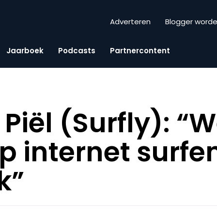
Adverteren
Blogger word
Jaarboek
Podcasts
Partnercontent
 Piël (Surfly): 
 internet surfe
k”