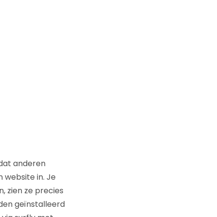
 dat anderen
 website in. Je
n, zien ze precies
rden geïnstalleerd