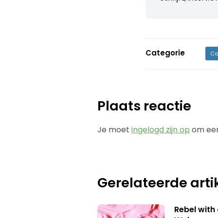
Categorie
Co
Plaats reactie
Je moet
ingelogd zijn op
om een
Gerelateerde arti
Rebel with