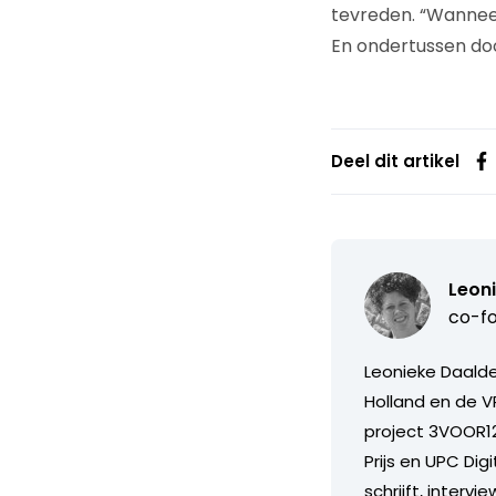
tevreden. “Wanneer
En ondertussen doo
Deel dit artikel
Leon
co-fo
Leonieke Daalder
Holland en de V
project 3VOOR12
Prijs en UPC Dig
schrijft, interv