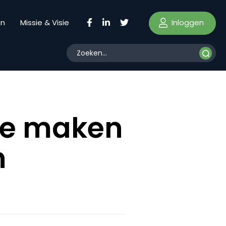
Inloggen
en
Missie & Visie
“We maken
n