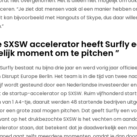
dt niet overgenomen. Het is alleen niet mogelijk om ook 
ceren. “Je ziet dat mensen vaak al een manier hebben o
kan bijvoorbeeld met Hangouts of Skype, dus daar willen
.”
e SXSW accelerator heeft Surfly 
lijk moment om te pitchen ”
fly bestaat nu bijna drie jaar en werd vorig jaar officie
Disrupt Europe Berlin. Het team is in die tijd van twee na
ijf wordt gesteund door een Nederlandse investeerder en 
 de startup-accelerator op SXSW. Ruim vijfhonderd star
 in van 1 A4-tje, daaruit werden 48 startende bedrijven uit
r een grote zaal mogen pitchen. Dat geeft Surfly een v
 want op het drukbezochte SXSW is het vechten om aanda
celerator staan, dat betekent dat je daadwerkelijk een 
et goed gaat zelfs meerdere momenten, omdat je dan doo