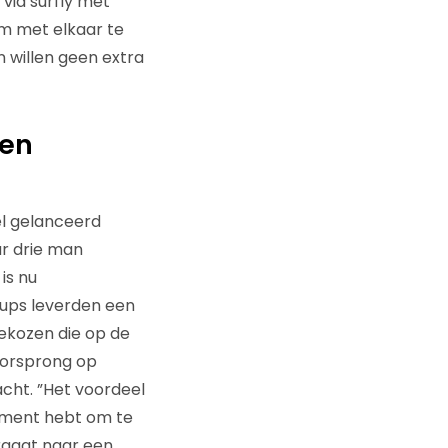
via surfly met
m met elkaar te
 willen geen extra
een
el gelanceerd
ar drie man
is nu
tups leverden een
gekozen die op de
oorsprong op
cht. ”Het voordeel
moment hebt om te
rgaat naar een