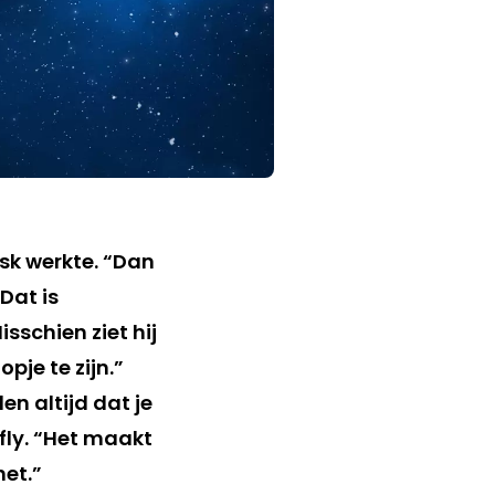
esk werkte. “Dan
Dat is
sschien ziet hij
pje te zijn.”
n altijd dat je
fly. “Het maakt
et.”