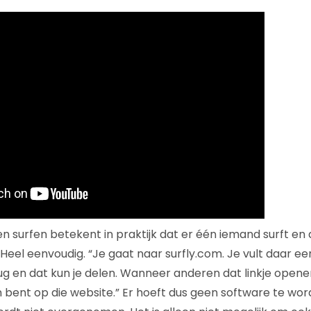
surfen betekent in praktijk dat er één iemand surft en
eel eenvoudig. “Je gaat naar surfly.com. Je vult daar een
erug en dat kun je delen. Wanneer anderen dat linkje opene
en bent op die website.” Er hoeft dus geen software te wo