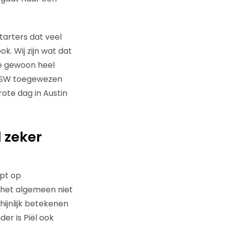
tarters dat veel
k. Wij zijn wat dat
e gewoon heel
SXSW toegewezen
ote dag in Austin
 zeker
opt op
 het algemeen niet
hijnlijk betekenen
er is Piël ook