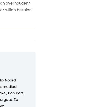
aan overhouden.”
r willen betalen.
dio Noord
ossmediaal
ixel, Pop Pers
Targets. Ze
com