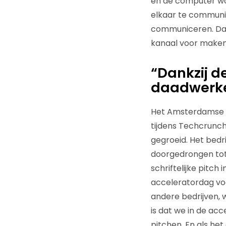
en de computer wor
elkaar te communi
communiceren. Dat 
kanaal voor maken
“Dankzij d
daadwerke
Het Amsterdamse Sur
tijdens Techcrunch 
gegroeid. Het bedr
doorgedrongen tot
schriftelijke pitch
acceleratordag voo
andere bedrijven,
is dat we in de ac
pitchen. En als h