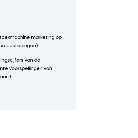
n zoekmachine marketing op
qua bestedingen)
ingscijfers van de
ente voorspellingen van
 markt…