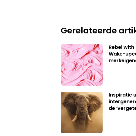
Gerelateerde arti
Rebel with
Wake-upca
merkeigen
Inspiratie 
intergener
de ‘verget