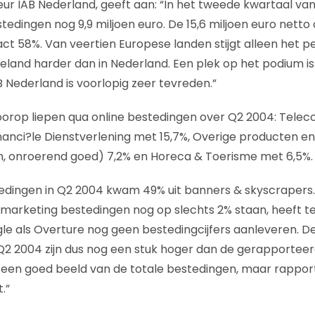
teur IAB Nederland, geeft aan: “In het tweede kwartaal v
tedingen nog 9,9 miljoen euro. De 15,6 miljoen euro netto
xact 58%. Van veertien Europese landen stijgt alleen het 
eland harder dan in Nederland. Een plek op het podium i
AB Nederland is voorlopig zeer tevreden.”
oorop liepen qua online bestedingen over Q2 2004: Tele
nanci?le Dienstverlening met 15,7%, Overige producten en 
n, onroerend goed) 7,2% en Horeca & Toerisme met 6,5%.
edingen in Q2 2004 kwam 49% uit banners & skyscrapers. 
marketing bestedingen nog op slechts 2% staan, heeft 
gle als Overture nog geen bestedingcijfers aanleveren. D
2 2004 zijn dus nog een stuk hoger dan de gerapporteerd
l een goed beeld van de totale bestedingen, maar rappor
.”