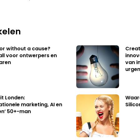
kelen
 or without a cause?
Creat
ll voor ontwerpers en
innov
aren
van i
urgen
uit Londen:
Waaro
ationele marketing, AI en
Silico
en’ 50+-man