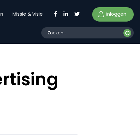
Inloggen
en
Missie & Visie
rtising