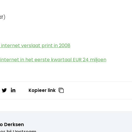
df)
internet verslaat print in 2008
nternet in het eerste kwartaal EUR 24 miljoen
Kopieer link
o Derksen
er bij
Upstream