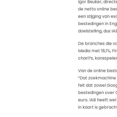
Igor Beuker, direc
de netto online bes
een stijging van e
bestedingen in Eng
doelstelling, dus I
De branches die v
Media met 18,1%, Fi
chari?s, kansspele
Van de online best
“Dat zoekmachine 
feit dat zowel Goo
bestedingen over Q
euro. IAB heeft we
in kaart is gebracht