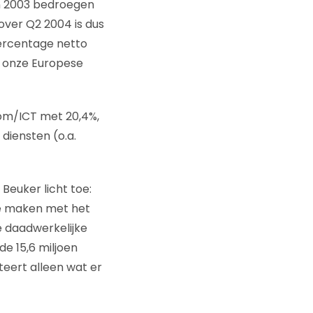
an 2003 bedroegen
 over Q2 2004 is dus
percentage netto
s onze Europese
com/ICT met 20,4%,
diensten (o.a.
Beuker licht toe:
te maken met het
e daadwerkelijke
e 15,6 miljoen
teert alleen wat er