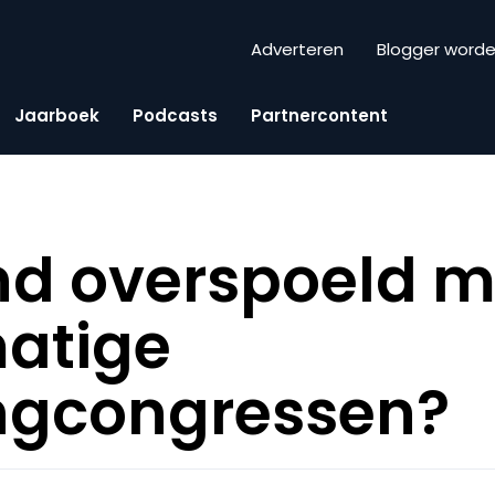
Adverteren
Blogger word
Jaarboek
Podcasts
Partnercontent
nd overspoeld m
atige
ngcongressen?