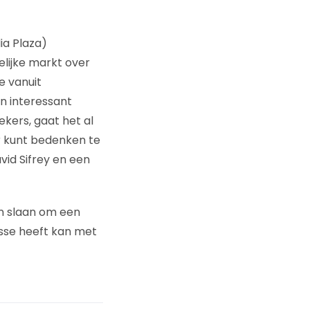
ia Plaza)
elijke markt over
e vanuit
n interessant
kers, gaat het al
r kunt bedenken te
vid Sifrey en een
en slaan om een
esse heeft kan met