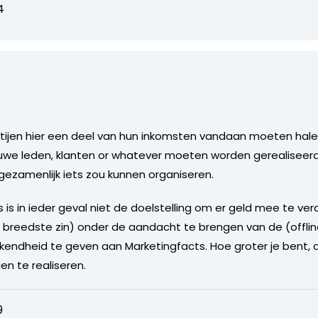
4
artijen hier een deel van hun inkomsten vandaan moeten hale
we leden, klanten or whatever moeten worden gerealiseerd
 gezamenlijk iets zou kunnen organiseren.
 is in ieder geval niet de doelstelling om er geld mee te v
e breedste zin) onder de aandacht te brengen van de (offline
kendheid te geven aan Marketingfacts. Hoe groter je bent, d
en te realiseren.
9