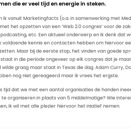
en die er veel tijd en energie in steken.
ik vanuit Marketingfacts (o.a. in samenwerking met Med
 met het opzetten van een ‘Web 2.0 congres’ voor de zak
s, podcasting, etc. Een aktueel onderwerp en ik denk dat w
k voldoende kennis en contacten hebben om hiervoor ee
tten. Maar bij de eerste stap, het vinden van goede spre
 staat in die periode ongeveer op elk congres dat je maa
l wilde graag maar staat in Texas die dag. Adam Curry, Da
ben nog niet gereageerd maar ik vrees het ergste.
s tijd dat we met een aantal organisaties de handen ine
te organiseren in plaats van 5 middelmatige? Wie inter
, ik wil met alle plezier hiervoor het iniatief nemen.