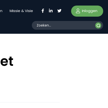
Inloggen
en
Missie & Visie
et