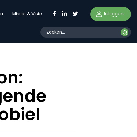
Inloggen
en
Missie & Visie
on:
agende
obiel