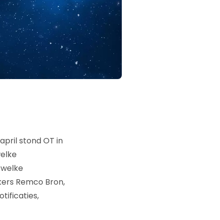
april stond OT in
welke
 welke
ekers Remco Bron,
ificaties,