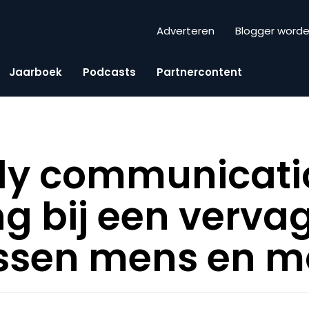
Adverteren
Blogger word
Jaarboek
Podcasts
Partnercontent
dy communicati
g bij een verv
ssen mens en m