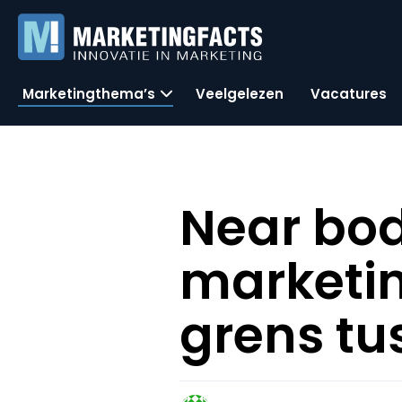
Marketingthema’s
Veelgelezen
Vacatures
Near bo
marketin
grens tu