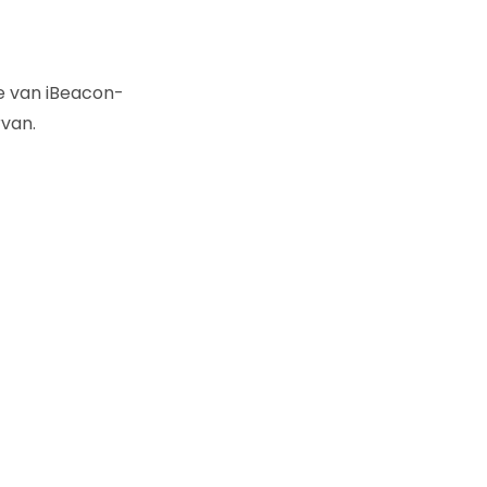
e van iBeacon-
rvan.