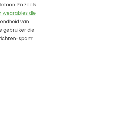
lefoon. En zoals
r wearables die
dendheid van
e gebruiker die
berichten-spam’