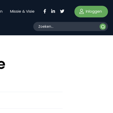
Inloggen
en
Missie & Visie
e