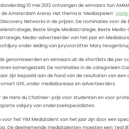
 donderdag 10 mei 2012 ontvangen de winnaars hun AMMA
in de Amsterdam Arena. Het thema is ‘Mediaspelen’.
Vorig 
Discovery Networks in de prijzen. De nominaties voor de 
lenstrategie, Beste Single Mediastrategie, Beste Media-i
strategie, Media-adverteerder van het jaar en Mediaburea
ofdjury onder leiding van juryvoorzitter Mary Hoogerbru
de genomineerden en winnaars uit de shortlists die per c
 waren samengesteld. De nominaties in de categorieën Carl
 jaar zijn bepaald aan de hand van de resultaten van een 
ntomart GfK, onder mediabureaus en adverteerders.
 de Hans du Chatinier-prijs voor studenten en voor profes
parte vakjury van onderzoekspecialisten.
oor het YIM Mediatalent van het jaar zijn door een spec
op. De deelnemende mediatalenten moesten een ‘real lif