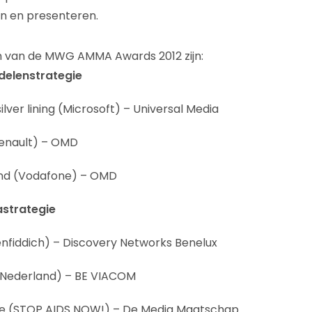
n en presenteren.
 van de MWG AMMA Awards 2012 zijn:
delenstrategie
ilver lining (Microsoft) – Universal Media
Renault) – OMD
and (Vodafone) – OMD
astrategie
enfiddich) – Discovery Networks Benelux
n Nederland) – BE VIACOM
e (STOP AIDS NOW!) – De Media Maatschap