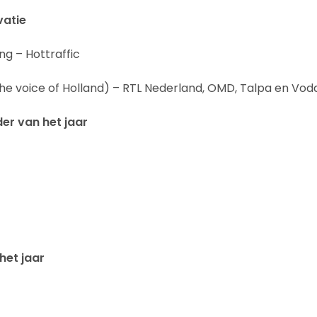
vatie
ing – Hottraffic
e voice of Holland) – RTL Nederland, OMD, Talpa en Vod
er van het jaar
het jaar