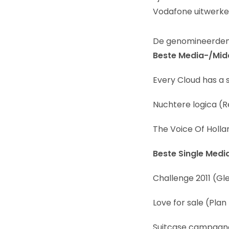
Vodafone uitwerke
De genomineerden
Beste Media-/Mid
Every Cloud has a s
Nuchtere logica (
The Voice Of Holl
Beste Single Medi
Challenge 2011 (Gl
Love for sale (Pla
Suitcase campagn