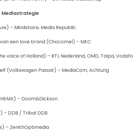
e Mediastrategie
xe) – Mindshare, Media Republic
 van een love brand (Chocomel) – MEC
e voice of Holland) – RTL Nederland, OMD, Talpa, Vodaf
hzelf (Volkswagen Passat) – MediaCom, Achtung
(HEMA) – Doom&Dickson
M) – DDB / Tribal DDB
s) – ZenithOptimedia