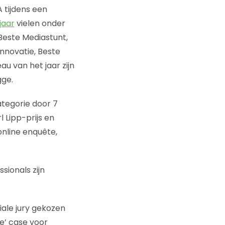
 tijdens een
jaar
vielen onder
Beste Mediastunt,
nnovatie, Beste
u van het jaar zijn
gge.
ategorie door 7
 Lipp-prijs en
online enquête,
sionals zijn
iale jury gekozen
e’ case voor