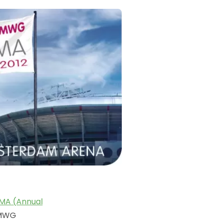
MA (Annual
e MWG