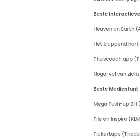
Beste Interactiev
Heaven on Earth (A
Het kloppend hart
Thuiscoach app (Th
Nogal vol van zic
Beste Mediastunt
Mega Push-up BH 
Tile en Inspire (KL
Tickertape (Triodo