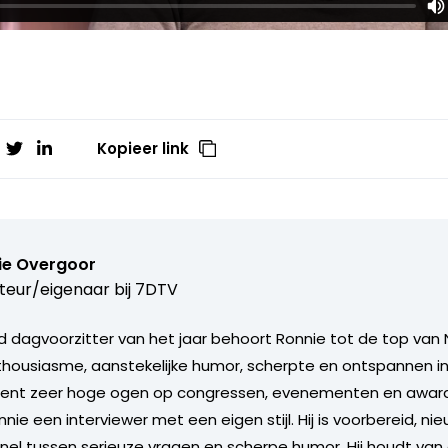
Kopieer link
ie Overgoor
teur/eigenaar bij
7DTV
 dagvoorzitter van het jaar behoort Ronnie tot de top van 
nthousiasme, aanstekelijke humor, scherpte en ontspannen in
ent zeer hoge ogen op congressen, evenementen en award u
nie een interviewer met een eigen stijl. Hij is voorbereid, ni
nel tussen serieuze vragen en scherpe humor. Hij houdt va