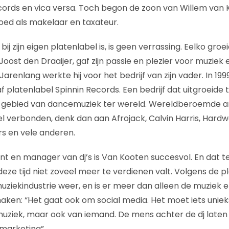
ecords en vica versa. Toch begon de zoon van Willem van K
oed als makelaar en taxateur.
 bij zijn eigen platenlabel is, is geen verrassing. Eelko gr
a. Joost den Draaijer, gaf zijn passie en plezier voor muzi
Jarenlang werkte hij voor het bedrijf van zijn vader. In 199
 platenlabel Spinnin Records. Een bedrijf dat uitgroeide 
 gebied van dancemuziek ter wereld. Wereldberoemde art
l verbonden, denk dan aan Afrojack, Calvin Harris, Hardw
rs en vele anderen.
t en manager van dj’s is Van Kooten succesvol. En dat te
eze tijd niet zoveel meer te verdienen valt. Volgens de p
 muziekindustrie weer, en is er meer dan alleen de muziek 
maken: “Het gaat ook om social media. Het moet iets uni
 muziek, maar ook van iemand. De mens achter de dj laten z
e marketing”.