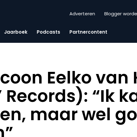
Adverteren
Blogger word
Jaarboek
Podcasts
Partnercontent
coon Eelko van
 Records): “Ik k
en, maar wel g
n”