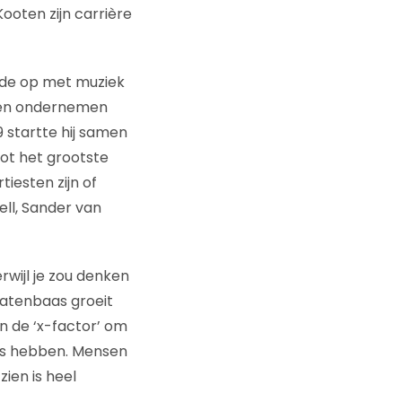
ooten zijn carrière
oeide op met muziek
ek en ondernemen
9 startte hij samen
tot het grootste
iesten zijn of
ell, Sander van
rwijl je zou denken
latenbaas groeit
en de ‘x-factor’ om
eks hebben. Mensen
ien is heel