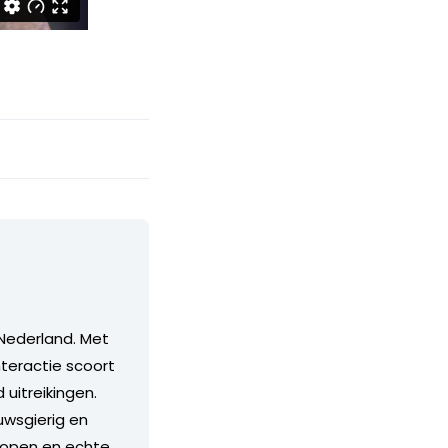
Nederland. Met
teractie scoort
itreikingen.
euwsgierig en
n open en echte