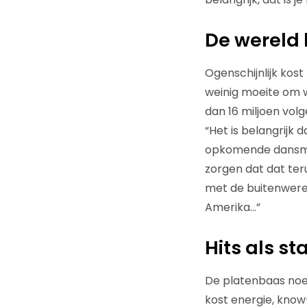
De wereld 
Ogenschijnlijk kost
weinig moeite om w
dan 16 miljoen volg
“Het is belangrijk 
opkomende dansmuz
zorgen dat dat ter
met de buitenwereld
Amerika…”
Hits als st
De platenbaas noem
kost energie, know