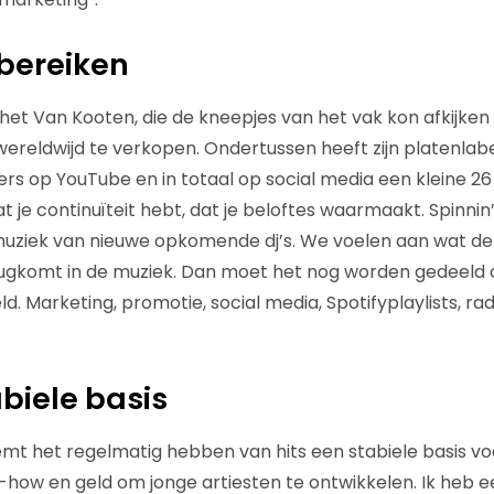
bereiken
 het Van Kooten, die de kneepjes van het vak kon afkijken bi
ereldwijd te verkopen. Ondertussen heeft zijn platenla
ers op YouTube en in totaal op social media een kleine 26 
dat je continuïteit hebt, dat je beloftes waarmaakt. Spinni
iek van nieuwe opkomende dj’s. We voelen aan wat de
ugkomt in de muziek. Dan moet het nog worden gedeeld o
. Marketing, promotie, social media, Spotifyplaylists, radi
abiele basis
t het regelmatig hebben van hits een stabiele basis voor 
-how en geld om jonge artiesten te ontwikkelen. Ik heb 