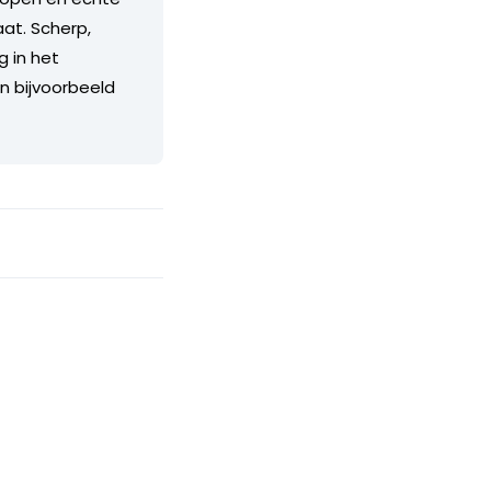
aat. Scherp,
g in het
an bijvoorbeeld