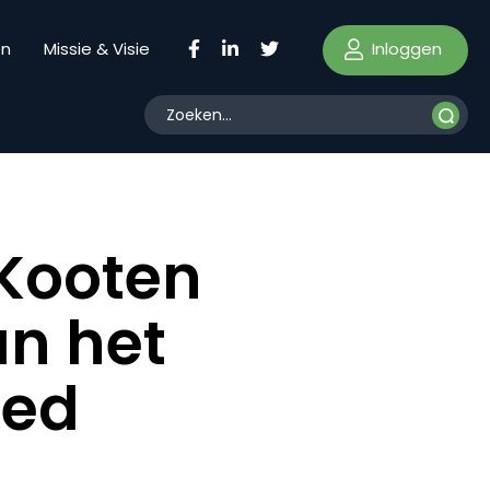
Inloggen
en
Missie & Visie
 Kooten
an het
oed