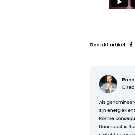
Deel dit artikel
Ronn
Direc
Als genomineerd
zijn energiek e
Ronnie consequ
Daarnaast is Ron
switcht razends