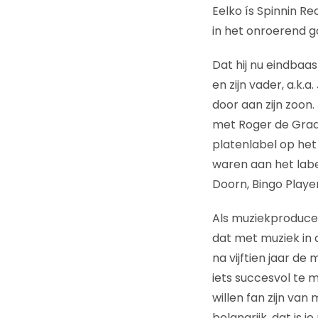
Eelko ís Spinnin R
in het onroerend g
Dat hij nu eindbaas
en zijn vader, a.k.
door aan zijn zoon. 
met Roger de Graaf
platenlabel op het
waren aan het labe
Doorn, Bingo Playe
Als muziekproducen
dat met muziek in d
na vijftien jaar de
iets succesvol te 
willen fan zijn van
belangrijk, dat is j