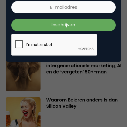
Creatieve sector als aanjager
van innovatie en ontsluiter en
verbinder van industrieën
belangrijker en urgenter dan
ooit
Inspiratie uit Londen:
intergenerationele marketing, AI
en de ‘vergeten’ 50+-man
Waarom Beieren anders is dan
Silicon Valley