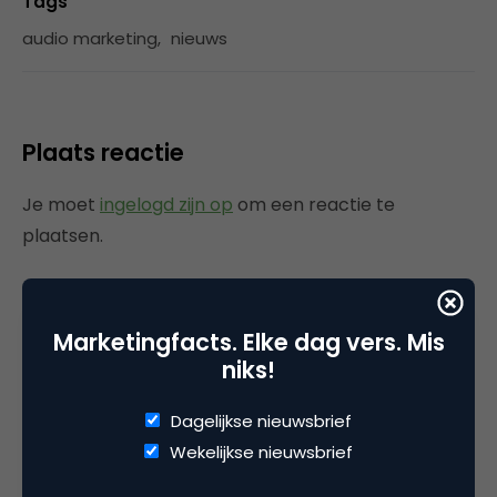
Tags
audio marketing
,
nieuws
Plaats reactie
Je moet
ingelogd zijn op
om een reactie te
plaatsen.
Marketingfacts. Elke dag vers. Mis
Gerelateerde artikelen
niks!
Rebel with or without a cause?
Dagelijkse nieuwsbrief
Wake-upcall voor ontwerpers
Wekelijkse nieuwsbrief
en merkeigenaren