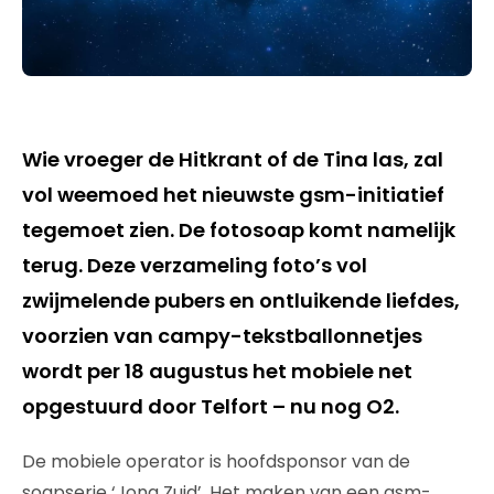
Wie vroeger de Hitkrant of de Tina las, zal
vol weemoed het nieuwste gsm-initiatief
tegemoet zien. De fotosoap komt namelijk
terug. Deze verzameling foto’s vol
zwijmelende pubers en ontluikende liefdes,
voorzien van campy-tekstballonnetjes
wordt per 18 augustus het mobiele net
opgestuurd door Telfort – nu nog O2.
De mobiele operator is hoofdsponsor van de
soapserie ‘Jong Zuid’. Het maken van een gsm-