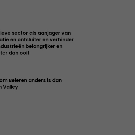
ieve sector als aanjager van
atie en ontsluiter en verbinder
ndustrieën belangrijker en
ter dan ooit
m Beieren anders is dan
n Valley