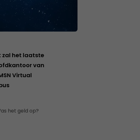
 zal het laatste
oofdkantoor van
 MSN Virtual
pus
Was het geld op?