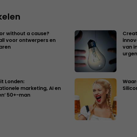
kelen
 or without a cause?
Creat
ll voor ontwerpers en
innov
aren
van i
urgen
uit Londen:
Waaro
ationele marketing, AI en
Silico
en’ 50+-man