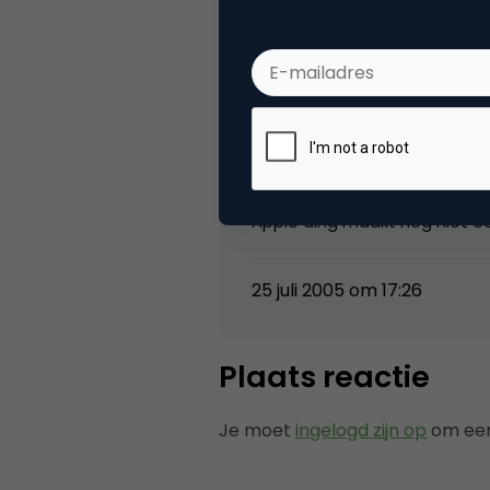
1 Reactie
The Logfather
Apple ding maakt nog niet een
25 juli 2005 om 17:26
Plaats reactie
Je moet
ingelogd zijn op
om een