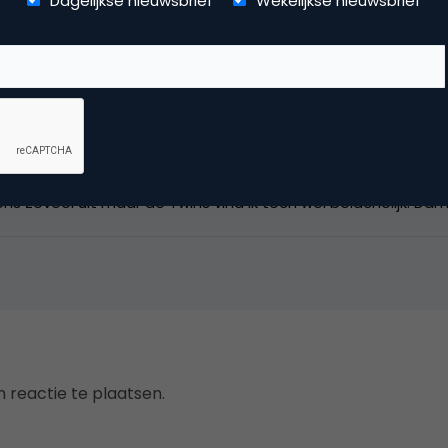
Dagelijkse nieuwsbrief
Wekelijkse nieuwsbrief
s zoveel uit maar de Twins vind ik toch wel belachelijk. Da
 reactie te plaatsen.