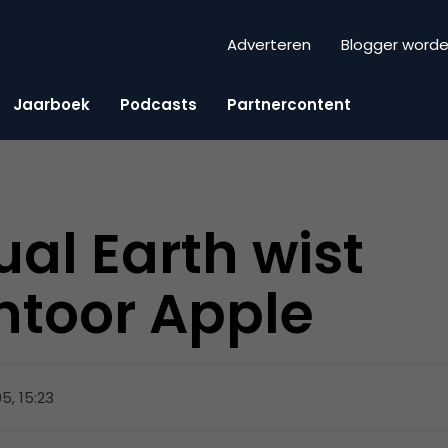
Adverteren
Blogger word
Jaarboek
Podcasts
Partnercontent
ual Earth wist
ntoor Apple
05, 15:23