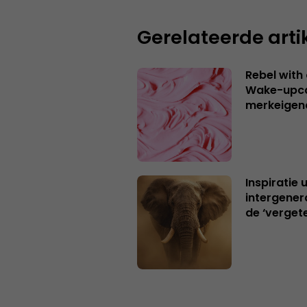
Gerelateerde arti
Rebel with
Wake-upca
merkeigen
Inspiratie 
intergener
de ‘verget