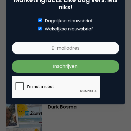
Je moet
ingelogd zijn op
om een reactie te
niks!
plaatsen.
Dagelijkse nieuwsbrief
Wekelijkse nieuwsbrief
Gerelateerde artikelen
Marketingfacts Zomercheck –
Vita Kovalenko
Marketingfacts Zomercheck –
Durk Bosma