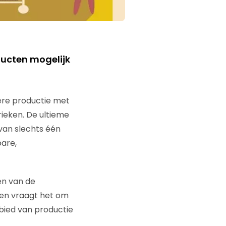
ducten mogelijk
re productie met
rieken. De ultieme
van slechts één
bare,
en van de
men vraagt het om
bied van productie