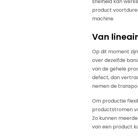
snelheid kan werken
product voortdure
machine.
Van lineai
Op dit moment zijn
over dezelfde band
van de gehele prod
defect, dan vertraa
nemen de transport
Om productie flexi
productstromen voo
Zo kunnen meerder
van een product k