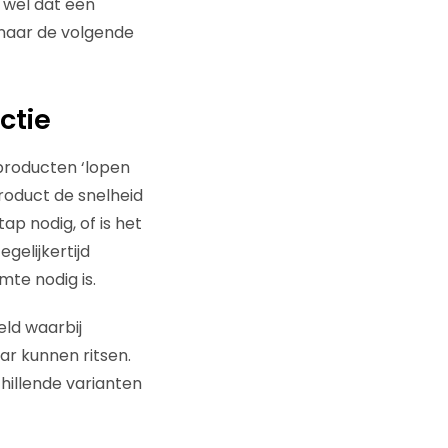
t wel dat een
naar de volgende
ctie
 producten ‘lopen
roduct de snelheid
p nodig, of is het
gelijkertijd
te nodig is.
eld waarbij
r kunnen ritsen.
illende varianten