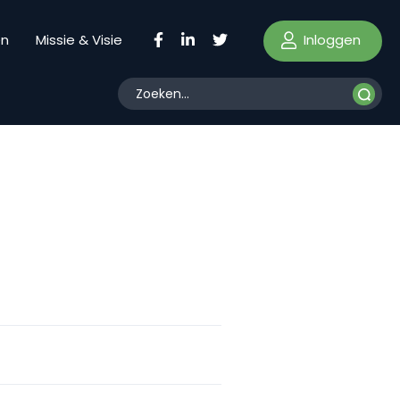
Inloggen
en
Missie & Visie