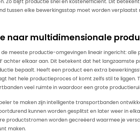
. Zo blijft productie snel en kostenefficiënt. Dit beteken
nd tussen elke bewerkingsstap moet worden verplaatst 
re naar multidimensionale produ
 de meeste productie-omgevingen lineair ingericht: alle
’ achter elkaar aan. Dit betekent dat het langzaamste p
uctie bepaalt. Heeft een product een extra bewerkingssta
gt het hele productieproces of komt zelfs stil te liggen. Te
banden veel ruimte in waardoor een grote productieruim
beler te maken zijn intelligente transportbanden ontwikk
rtdurend kunnen worden gesplitst en later weer in elkaa
e productstromen worden gecreëerd waarmee je versch
unt maken.