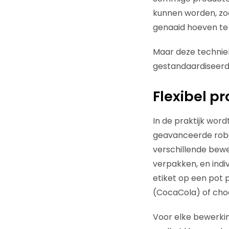
kunnen worden, zoa
genaaid hoeven t
Maar deze techniek
gestandaardiseerde
Flexibel p
In de praktijk wor
geavanceerde robo
verschillende bew
verpakken, en indi
etiket op een pot 
(CocaCola) of ch
Voor elke bewerki