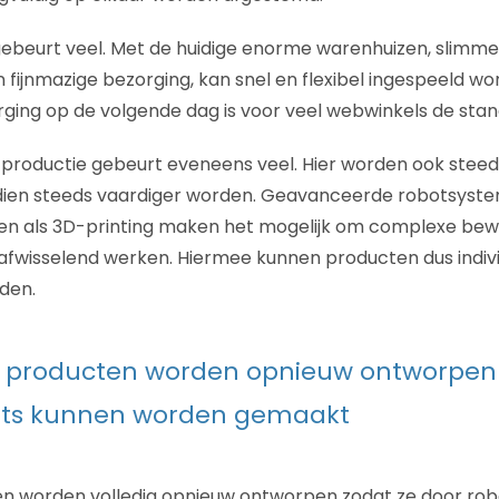
ebeurt veel. Met de huidige enorme warenhuizen, slimme l
 fijnmazige bezorging, kan snel en flexibel ingespeeld wo
ging op de volgende dag is voor veel webwinkels de sta
productie gebeurt eveneens veel. Hier worden ook steed
ndien steeds vaardiger worden. Geavanceerde robotsyst
en als 3D-printing maken het mogelijk om complexe be
afwisselend werken. Hiermee kunnen producten dus individ
den.
producten worden opnieuw ontworpen 
ots kunnen worden gemaakt
 worden volledig opnieuw ontworpen zodat ze door ro