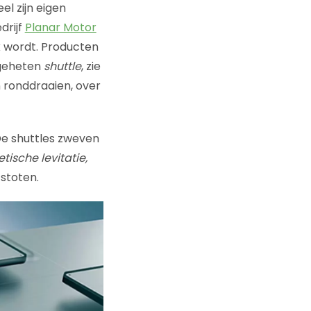
l zijn eigen
drijf
Planar Motor
 wordt. Producten
ogeheten
shuttle
, zie
n ronddraaien, over
De shuttles zweven
ische levitatie,
stoten.