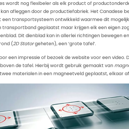
s wordt nog flexibeler als elk product of productonderdee
e kan afleggen door de productiefabriek. Het Canadese be
 een transportsysteem ontwikkeld waarmee dit mogelijk
n transportband geplaatst maar krijgen elk een eigen z
ienblad. Dit dienblad kan in allerlei richtingen bewegen e
rond (
2D Stator
geheten), een ‘grote tafel’.
voor een impressie of bezoek de website voor een video. 
 boven de tafel. Hierbij wordt gebruik gemaakt van
magnet
 twee materialen in een magneetveld geplaatst, elkaar af