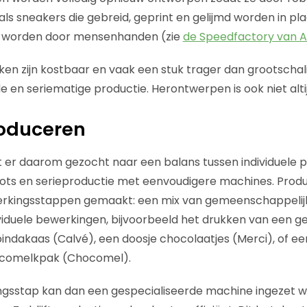
ls sneakers die gebreid, geprint en gelijmd worden in pla
e worden door mensenhanden (zie
de Speedfactory van A
en zijn kostbaar en vaak een stuk trager dan grootschal
 en seriematige productie. Herontwerpen is ook niet altij
roduceren
dt er daarom gezocht naar een balans tussen individuele 
ts en serieproductie met eenvoudigere machines. Prod
erkingsstappen gemaakt: een mix van gemeenschappelijke
viduele bewerkingen, bijvoorbeeld het drukken van een g
pindakaas (Calvé), een doosje chocolaatjes (Merci), of ee
ocomelkpak (Chocomel).
ngsstap kan dan een gespecialiseerde machine ingezet w