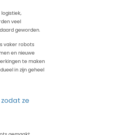
ogistiek,
rden veel
ndaard geworden.
s vaker robots
emen en nieuwe
werkingen te maken
ueel in zijn geheel
zodat ze
bots gemaakt