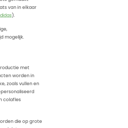
ats van in elkaar
didas
).
ige,
d mogelijk.
productie met
ucten worden in
, zoals vullen en
epersonaliseerd
n colafles
orden die op grote