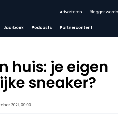
Adverteren
Blogger word
Jaarboek
Podcasts
Partnercontent
 huis: je eigen
ijke sneaker?
tober 2021, 09:00