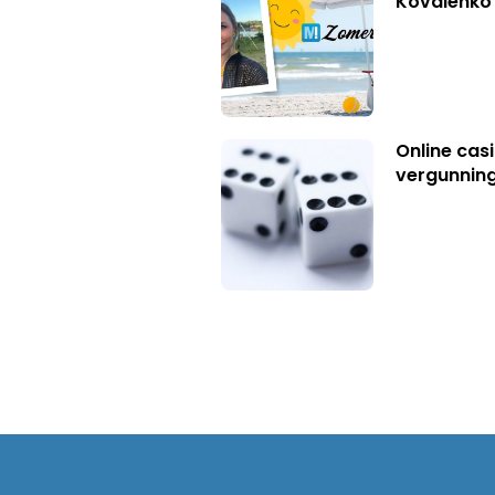
Kovalenko
Online casi
vergunning