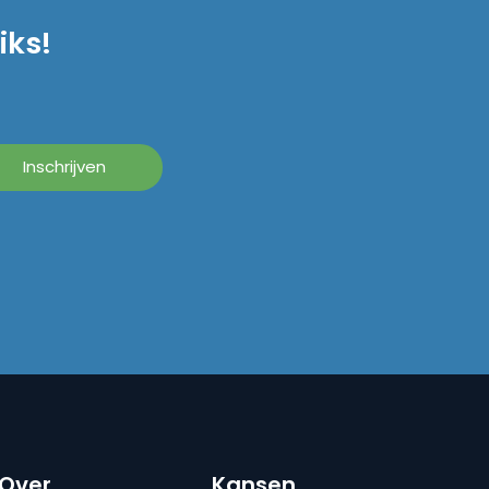
iks!
Over
Kansen