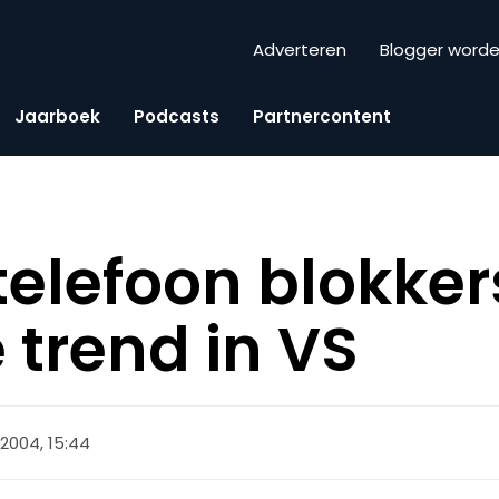
Adverteren
Blogger word
Jaarboek
Podcasts
Partnercontent
telefoon blokker
 trend in VS
 2004, 15:44