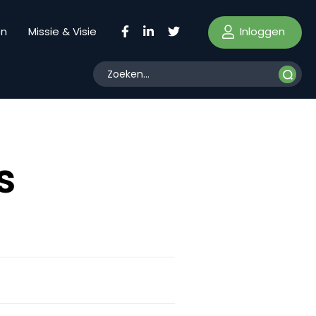
Inloggen
en
Missie & Visie
s