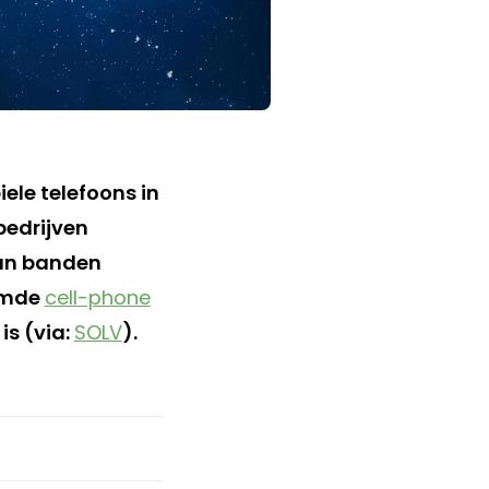
ele telefoons in
bedrijven
aan banden
aamde
cell-phone
is (via:
SOLV
).