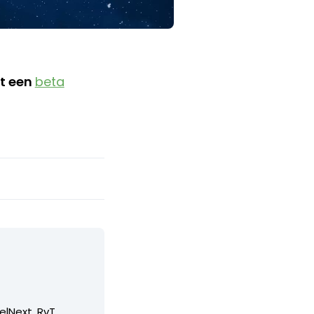
st een
beta
elNext, RvT