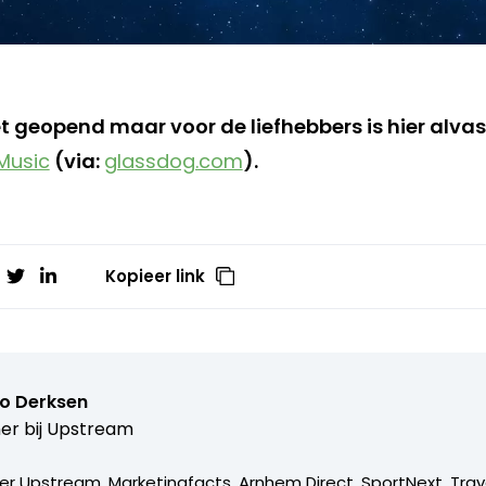
et geopend maar voor de liefhebbers is hier alva
Music
(via:
glassdog.com
).
Kopieer link
o Derksen
er bij
Upstream
er Upstream, Marketingfacts, Arnhem Direct, SportNext, Trav