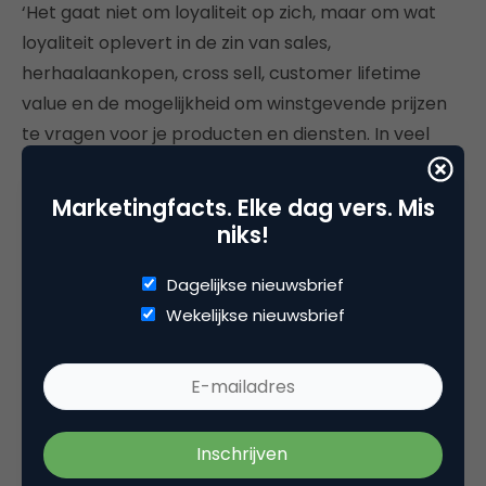
‘Het gaat niet om loyaliteit op zich, maar om wat
loyaliteit oplevert in de zin van sales,
herhaalaankopen, cross sell, customer lifetime
value en de mogelijkheid om winstgevende prijzen
te vragen voor je producten en diensten. In veel
branches is de rek er wel behoorlijk uit en zijn de
marges flinterdun geworden. Het zijn vaak dezelfde
Marketingfacts. Elke dag vers. Mis
organisaties die zich de laatste jaren gericht
niks!
hebben op operational excellence en
Dagelijkse nieuwsbrief
kostenbesparingen, naast het verbeteren van de
Wekelijkse nieuwsbrief
functionele
kant van hun dienstverlening.
Investeren in de emotionele beleving heeft veel
meer effect op het resultaat en, ja daar is ie, de
NPS-scores.’
‘Het klopt echter dat er veel discussie is over de