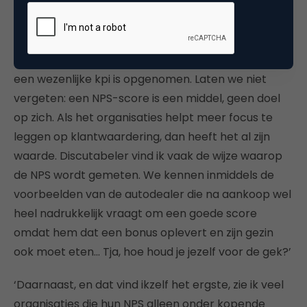
NPS. Het is niet de enige metric die al de andere
overbodig maakt. Maar er zijn voldoende redenen
om de NPS serieus te blijven nemen. Het goede is
dat de NPS in veel directierapportages inmiddels als
een wezenlijke kpi is opgenomen. Laten we niet
vergeten: een NPS-score is een middel, geen doel
op zich. Als het organisaties helpt meer focus te
leggen op klantwaardering, dan heeft het al zijn
waarde. Discutabeler vind ik vaak de wijze waarop
de NPS wordt gemeten. We kennen inmiddels de
voorbeelden van de autodealer die na aankoop wel
heel nadrukkelijk vraagt om een goede score
omdat hem dat een bonus oplevert en zijn gezin
ook moet eten… Tja, hoe houd je jezelf voor de gek?’
‘Daarnaast, en dat vind ikzelf het ergste, zie ik veel
organisaties die hun NPS alleen onder kopende