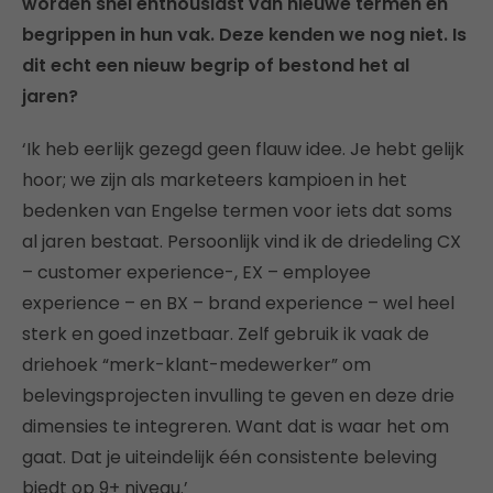
worden snel enthousiast van nieuwe termen en
begrippen in hun vak. Deze kenden we nog niet. Is
dit echt een nieuw begrip of bestond het al
jaren?
‘Ik heb eerlijk gezegd geen flauw idee. Je hebt gelijk
hoor; we zijn als marketeers kampioen in het
bedenken van Engelse termen voor iets dat soms
al jaren bestaat. Persoonlijk vind ik de driedeling CX
– customer experience-, EX – employee
experience – en BX – brand experience – wel heel
sterk en goed inzetbaar. Zelf gebruik ik vaak de
driehoek “merk-klant-medewerker” om
belevingsprojecten invulling te geven en deze drie
dimensies te integreren. Want dat is waar het om
gaat. Dat je uiteindelijk één consistente beleving
biedt op 9+ niveau.’