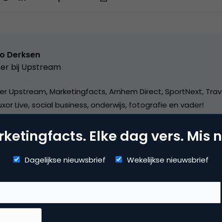
o Derksen
er bij
Upstream
er Upstream, Marketingfacts, Arnhem Direct, SportNext, Trav
xor Live, social business, onderwijs, fotografie en vader!
ketingfacts. Elke dag vers. Mis n
Dagelijkse nieuwsbrief
Wekelijkse nieuwsbrief
mmerce
erzoek