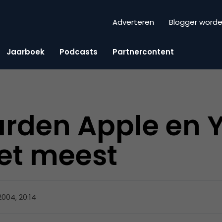
Adverteren
Blogger word
Jaarboek
Podcasts
Partnercontent
rden Apple en 
het meest
 2004, 20:14