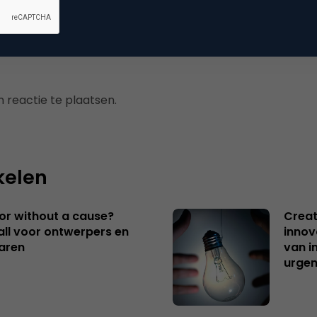
 reactie te plaatsen.
kelen
 or without a cause?
Creat
ll voor ontwerpers en
innov
aren
van i
urgen