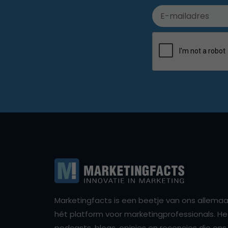
Marketingfacts is een beetje van ons allemaal,
hét platform voor marketingprofessionals. Het 
podcasts, blogs, opinies en recencies die o