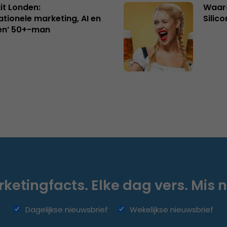
uit Londen:
Waaro
ationele marketing, AI en
Silico
en’ 50+-man
ketingfacts. Elke dag vers. Mis n
Dagelijkse nieuwsbrief
Wekelijkse nieuwsbrief