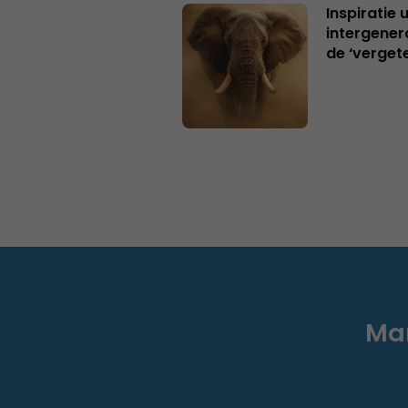
Inspiratie 
intergener
de ‘verget
Mar