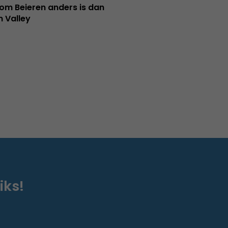
m Beieren anders is dan
n Valley
iks!