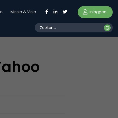
Inloggen
en
Missie & Visie
Yahoo