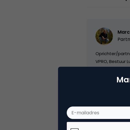
Marc
Partn
Oprichter/partn
VPRO, Bestuur Lu
Mar
Categorie
Co
Tags
ond