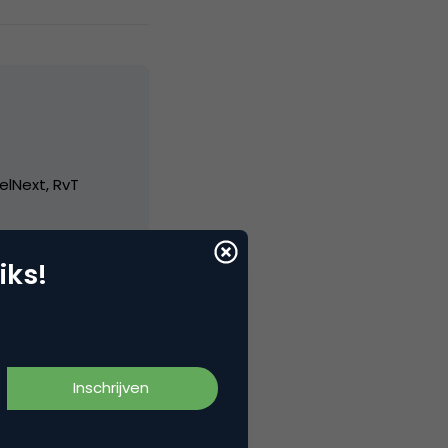
elNext, RvT
iks!