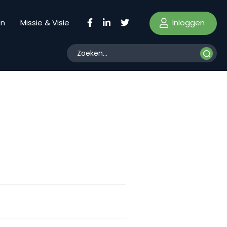
Inloggen
en
Missie & Visie