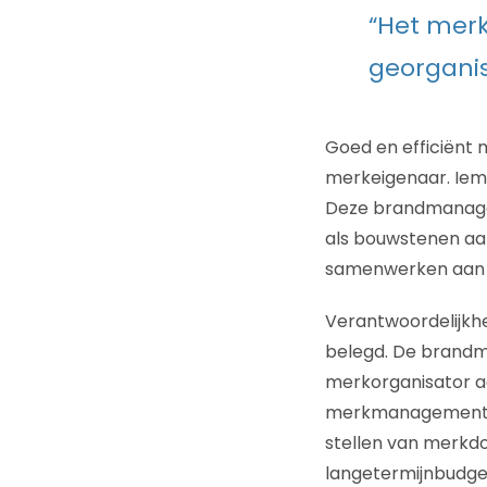
“Het merk
georganis
Goed en efficiënt
merkeigenaar. Iema
Deze brandmanager
als bouwstenen aan
samenwerken aan 
Verantwoordelijkh
belegd. De brandman
merkorganisator a
merkmanagement top
stellen van merkdo
langetermijnbudget