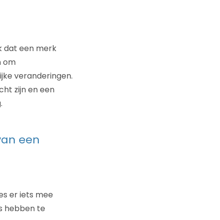
jk dat een merk
n om
jke veranderingen.
ht zijn en een
.
 van een
es er iets mee
es hebben te