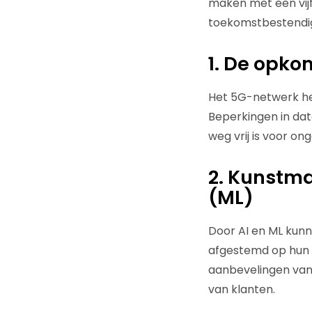
maken met een vijft
toekomstbestendi
1. De opko
Het 5G-netwerk he
Beperkingen in dat
weg vrij is voor o
2. Kunstma
(ML)
Door AI en ML kunn
afgestemd op hun 
aanbevelingen van
van klanten.