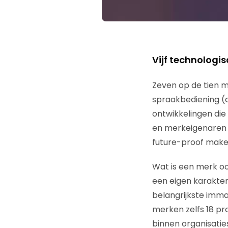
Vijf technologi
Zeven op de tien m
spraakbediening (d
ontwikkelingen di
en merkeigenaren z
future-proof make
Wat is een merk oo
een eigen karakter
belangrijkste imma
merken zelfs 18 p
binnen organisaties