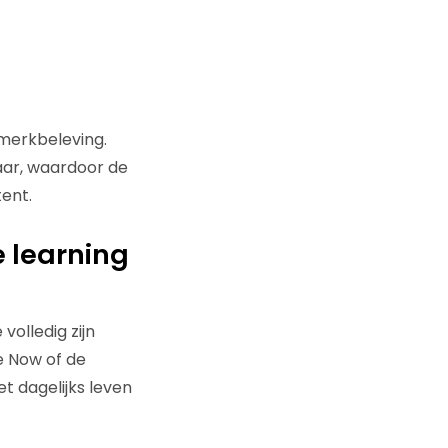
merkbeleving.
baar, waardoor de
ent.
e learning
olledig zijn
e Now of de
 dagelijks leven