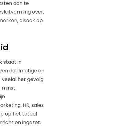
sten aan te
sluitvorming over.
merken, alsook op
id
 staat in
jven doelmatige en
 veelal het gevolg
e minst
jn
rketing, HR, sales
p op het totaal
icht en ingezet.