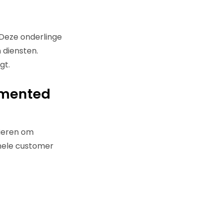
 Deze onderlinge
 diensten.
gt.
ugmented
nieren om
onele customer