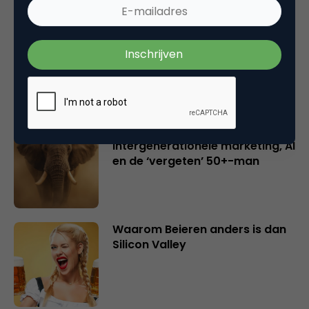
Creatieve sector als aanjager
van innovatie en ontsluiter en
verbinder van industrieën
belangrijker en urgenter dan
ooit
Inspiratie uit Londen:
intergenerationele marketing, AI
en de ‘vergeten’ 50+-man
Waarom Beieren anders is dan
Silicon Valley