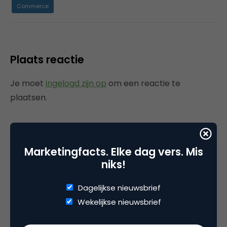
Commerce
Plaats reactie
Je moet
ingelogd zijn op
om een reactie te
plaatsen.
Marketingfacts. Elke dag vers. Mis
Gerelateerde artikelen
niks!
Rebel with or without a cause?
Dagelijkse nieuwsbrief
Wake-upcall voor ontwerpers
en merkeigenaren
Wekelijkse nieuwsbrief