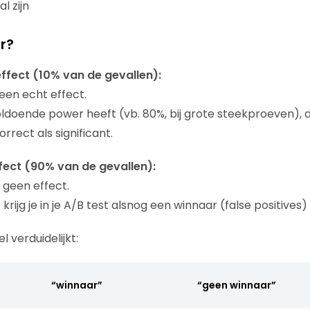
l zijn
r?
effect (10% van de gevallen):
een echt effect.
voldoende power heeft (vb. 80%, bij grote steekproeven), d
rrect als significant.
ffect (90% van de gevallen):
 geen effect.
krijg je in je A/B test alsnog een winnaar (false positives)
 verduidelijkt:
“winnaar”
“geen winnaar”