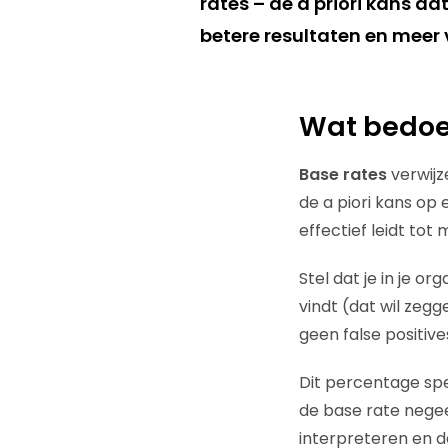
rates – de a priori kans d
betere resultaten en meer 
Wat bedoe
Base rates
verwijz
de a piori kans op 
effectief leidt tot
Stel dat je in je or
vindt (dat wil zegge
geen false positiv
Dit percentage spee
de base rate nege
interpreteren en d