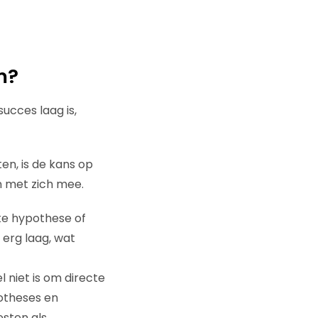
m?
ucces laag is,
en, is de kans op
n met zich mee.
ke hypothese of
 erg laag, wat
 niet is om directe
potheses en
esten als