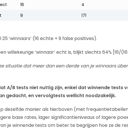
fect
16
4
t
9
171
 25 ‘winnaars’ (16 echte + 9 false positives).
n willekeurige ‘winnaar’ echt is, blijkt slechts 64% [16/(16
eze situatie dat meer dan een derde van je winnaars üb
at A/B tests niet nuttig zijn,
enkel dat winnende tests 
an gedacht,
en vervolgtests wellicht noodzakelijk.
op dezelfde manier als hierboven (met frequentietabell
agere base rates, lager significantieniveaus of lagere pow
n je winnende tests om beter te begrijpen hoe ze de re