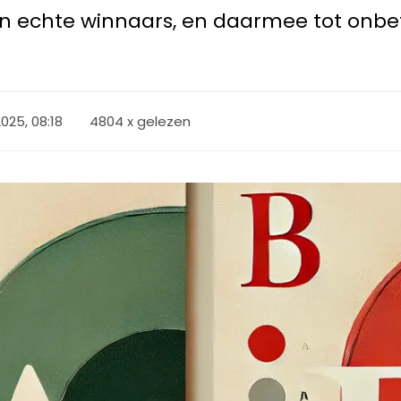
an echte winnaars, en daarmee tot onb
2025, 08:18
4804 x gelezen