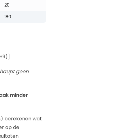
20
180
+9)].
erhaupt geen
vaak minder
en) berekenen wat
er op de
sultaten