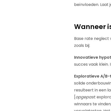
beïnvloeden. Laat 
Wanneer is
Base rate neglect 
zoals bij:
Innovatieve hypot
succes vaak klein.
Exploratieve A/B-
solide onderbouwing
resulteert in een l
[
opgepast
: explor
winnaars te vinden
vervolgtesten. Het 