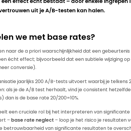
at een effect écht bestaat – door enkele ingrepe
vertrouwen uit je A/B-testen kan halen.
len we met base rates?
en naar de a priori waarschijnlijkheid dat een gebeurtenis
een écht effect; bijvoorbeeld dat een subtiele wijziging op
 meer conversie).
ganisatie jaarlijks 200 A/B-tests uitvoert waarbij je telkens
n: als je de A/B test herhaalt, vind je consistent hetzelfde 
es) dan is de base rate 20/200=10%.
lt een cruciale rol bij het interpreteren van significante 
ert –
base rate neglect
– loop je het risico je resultaten 
e betrouwbaarheid van significante resultaten te oversc