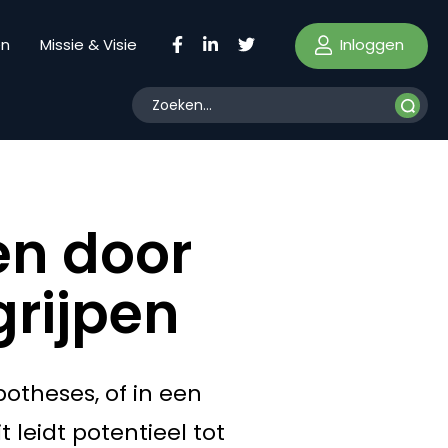
Inloggen
en
Missie & Visie
en door
grijpen
potheses, of in een
 leidt potentieel tot