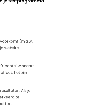
n in je testprogramma
 voorkomt (m.a.w.,
 je website
 20 ‘echte’ winnaars
effect, het zijn
resultaten. Als je
verkeerd te
hatten.