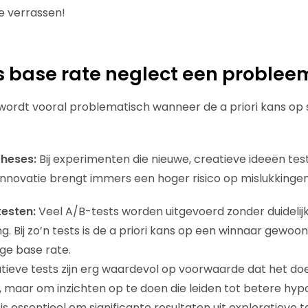
je verrassen!
 base rate neglect een problee
wordt vooral problematisch wanneer de a priori kans op s
heses:
Bij experimenten die nieuwe, creatieve ideeën test
 Innovatie brengt immers een hoger risico op mislukkinge
testen:
Veel A/B-tests worden uitgevoerd zonder duidelij
. Bij zo’n tests is de a priori kans op een winnaar gewoon
age base rate.
atieve tests zijn erg waardevol op voorwaarde dat het doel
, maar om inzichten op te doen die leiden tot betere hy
is essentieel om significante resultaten uit exploratieve t