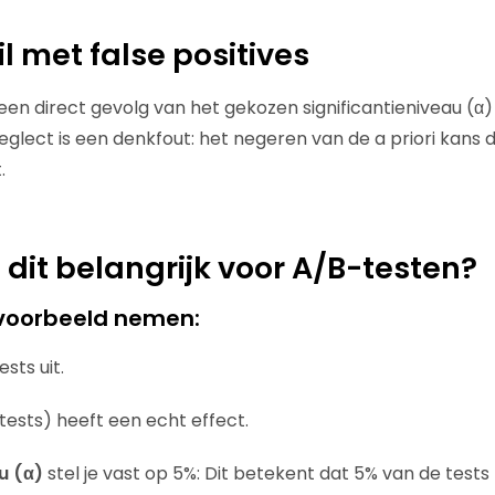
l met false positives
n een direct gevolg van het gekozen significantieniveau (α
eglect is een denkfout: het negeren van de a priori kans 
.
dit belangrijk voor A/B-testen?
voorbeeld nemen:
sts uit.
tests) heeft een echt effect.
au (α)
stel je vast op 5%: Dit betekent dat 5% van de tests