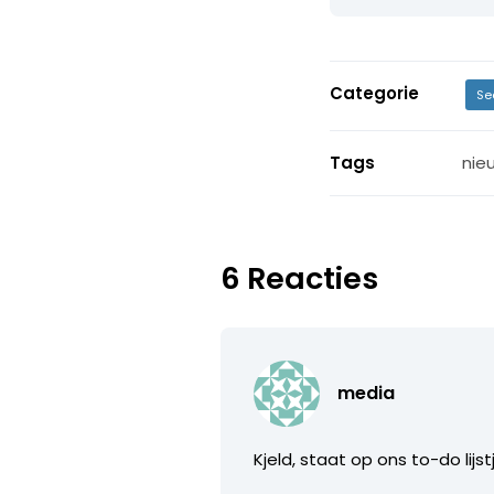
Categorie
Se
Tags
nie
6 Reacties
media
Kjeld, staat op ons to-do lij