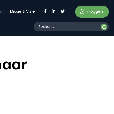
Inloggen
en
Missie & Visie
naar