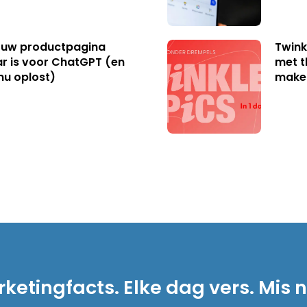
uw productpagina
Twink
r is voor ChatGPT (en
met t
nu oplost)
make
ketingfacts. Elke dag vers. Mis n