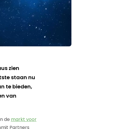
aus zien
tste staan nu
an te bieden,
en van
an de
markt voor
mmit Partners