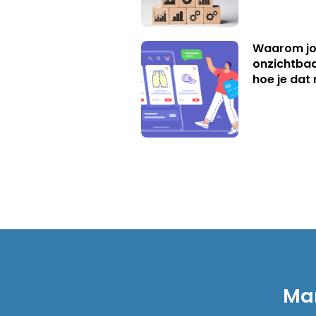
Waarom jo
onzichtbaa
hoe je dat 
Mar