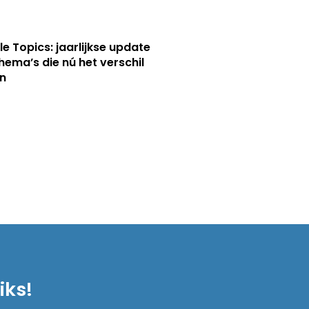
le Topics: jaarlijkse update
hema’s die nú het verschil
n
iks!