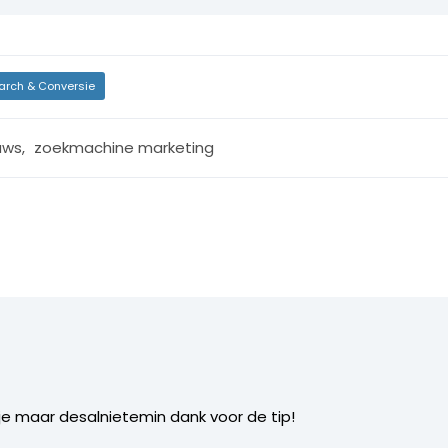
arch & Conversie
uws
,
zoekmachine marketing
stje maar desalnietemin dank voor de tip!