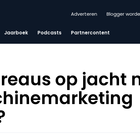
Adverteren
Blogger word
Jaarboek
Podcasts
Partnercontent
eaus op jacht 
hinemarketing
?