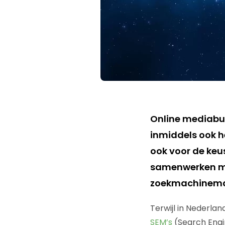
Online mediabur
inmiddels ook h
ook voor de keus
samenwerken m
zoekmachinema
Terwijl in Nederla
SEM’s
(Search Engi