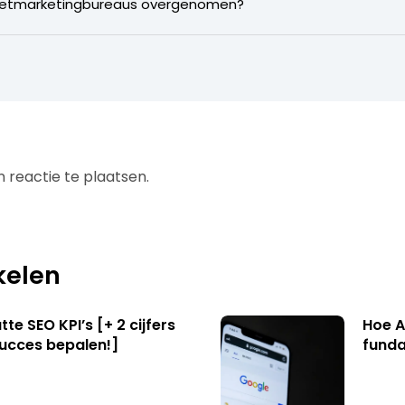
rnetmarketingbureaus overgenomen?
 reactie te plaatsen.
kelen
te SEO KPI’s [+ 2 cijfers
Hoe A
succes bepalen!]
funda