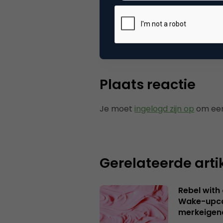
Categorie
Co
Plaats reactie
Je moet
ingelogd zijn op
om een
Gerelateerde arti
Rebel with
Wake-upca
merkeigen