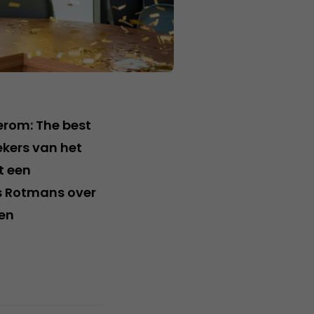
rom: The best
ekers van het
t een
js Rotmans over
een