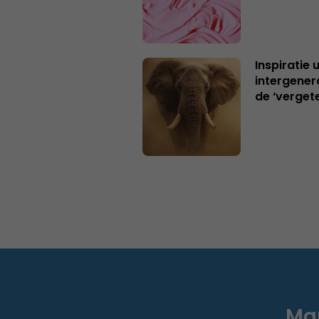
Inspiratie 
intergener
de ‘verget
Mar