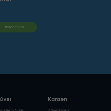
Over
Kansen
Missie & Visie
Adverteren