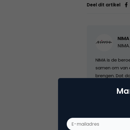
Deel dit artikel
NIMA
NIMA.
NIMA is de bero
samen om van el
brengen. Dat do
marketeers op e
Mar
aan marketingtr
B- of C-niveau 
European Marke
vooruithelpt. Slu