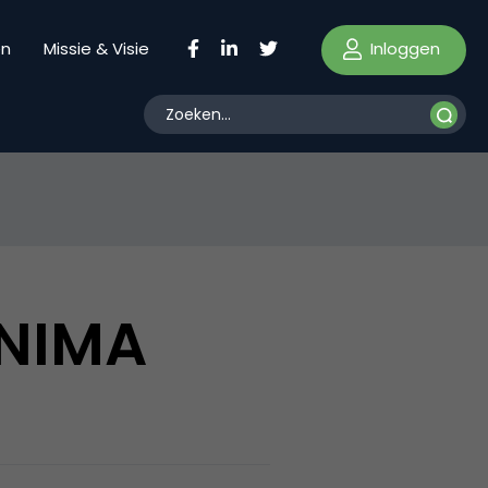
Inloggen
en
Missie & Visie
 NIMA