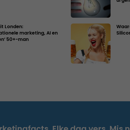
urgen
uit Londen:
Waaro
ationele marketing, AI en
Silico
en’ 50+-man
ketingfacts. Elke dag vers. Mis n