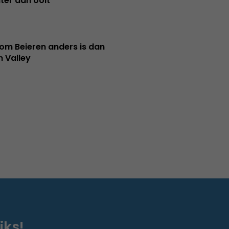
ter dan ooit
m Beieren anders is dan
n Valley
iks!