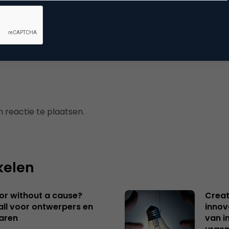
mmerce
 reactie te plaatsen.
kelen
 or without a cause?
Creat
ll voor ontwerpers en
innov
aren
van i