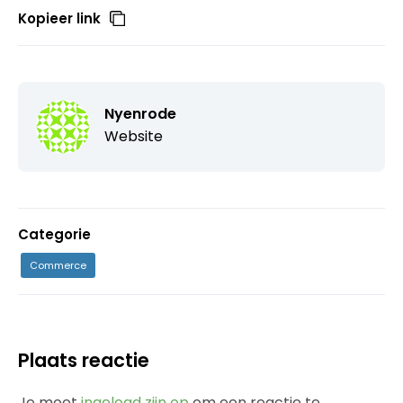
Kopieer link
Nyenrode
Website
Categorie
Commerce
Plaats reactie
Je moet
ingelogd zijn op
om een reactie te