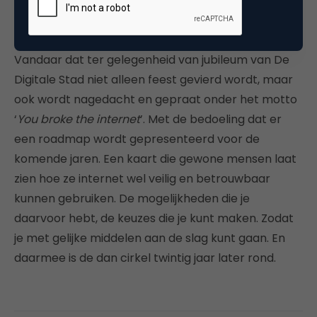
toch weer op hackers en kunstenaars en
ontwerpers.”
Vandaar dat ter gelegenheid van jubileum van De
Digitale Stad niet alleen feest gevierd wordt, maar
ook wordt nagedacht en gepraat onder het motto
‘
You broke the internet
’. Met de bedoeling dat er
een roadmap wordt gepresenteerd voor de
komende jaren. Een kaart die gewone mensen laat
zien hoe ze internet wel veilig en betrouwbaar
kunnen gebruiken. De mogelijkheden die je
daarvoor hebt, de keuzes die je kunt maken. Zodat
je met gelijke middelen aan de slag kunt gaan. En
daarmee is de dan cirkel twintig jaar later rond.