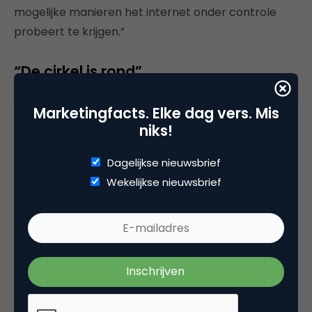
mogelijke manieren het internet onder controle
probeert te krijgen.”
“De cirkel is rond”
Controle die gelukkig niet zonder slag of stoot
Marketingfacts. Elke dag vers. Mis
wordt overgedragen. “Journalisten doen
niks!
internationaal hun werk nu met Snowden. In
Nederland mag het wel een tandje meer, vind ik. Ik
Dagelijkse nieuwsbrief
vind het erg terughoudend wat er op dit moment
Wekelijkse nieuwsbrief
door de Nederlandse journalistiek gebracht wordt.
De politiek is totaal afwezig in de discussie.
Onbegrijpelijk, of niet? Maar dan moeten we ons
echt zorgen maken over de reden waarom
Plasterk en anderen helemaal niks doen op dit vlak
en zich niet uitspreken. Dus eigenlijk vertrouw ik