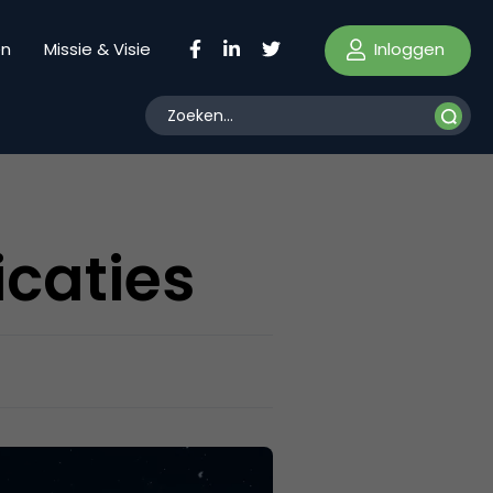
Inloggen
en
Missie & Visie
icaties