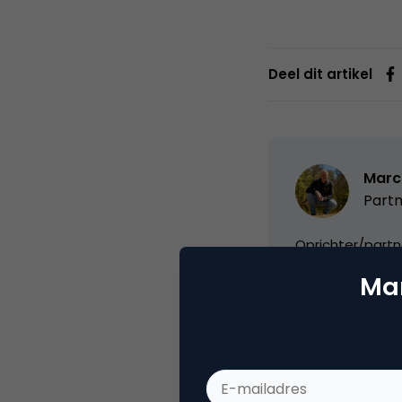
Deel dit artikel
Marc
Partn
Oprichter/partn
VPRO, Bestuur Lu
Mar