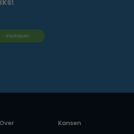
iks!
Over
Kansen