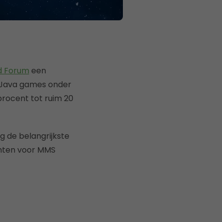
d Forum
een
n Java games onder
procent tot ruim 20
g de belangrijkste
chten voor MMS