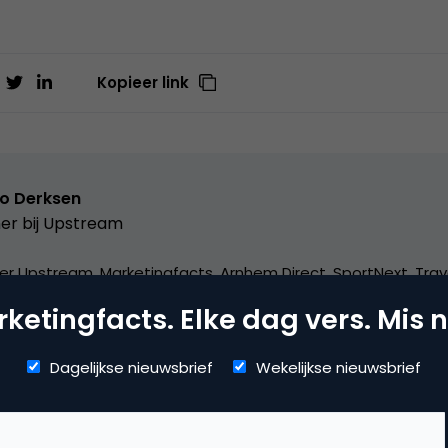
Kopieer link
o Derksen
er bij
Upstream
er Upstream, Marketingfacts, Arnhem Direct, SportNext, Trav
xor Live, social business, onderwijs, fotografie en vader!
ketingfacts. Elke dag vers. Mis n
Dagelijkse nieuwsbrief
Wekelijkse nieuwsbrief