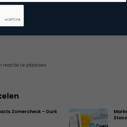
dia
ile marketing
 reactie te plaatsen.
kelen
facts Zomercheck – Durk
Marke
Stavo