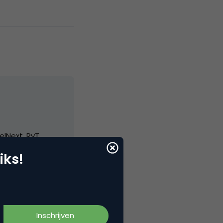
elNext, RvT
iks!