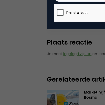
Categorie
Me
Tags
mob
Plaats reactie
Je moet
ingelogd zijn op
om een
Gerelateerde arti
Marketing
Bosma