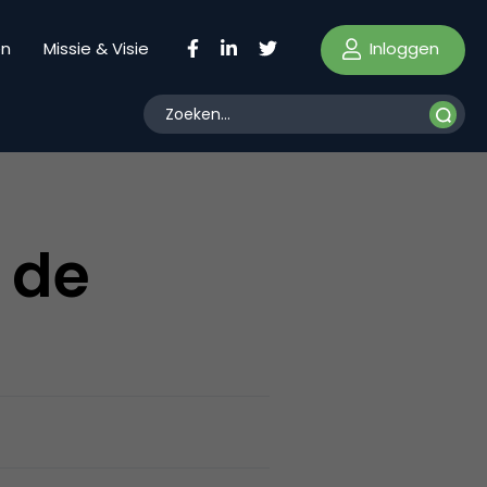
Inloggen
en
Missie & Visie
 de