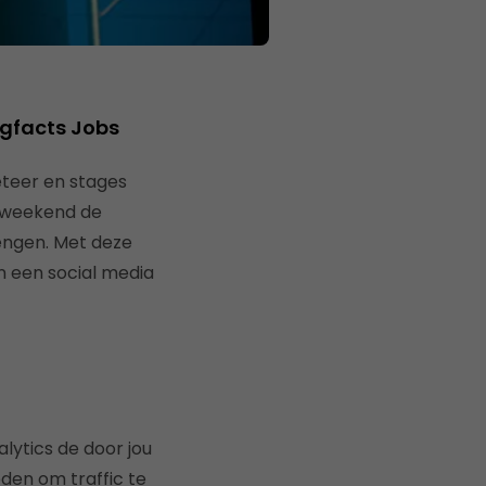
ngfacts Jobs
teer en stages
k weekend de
engen. Met deze
n een social media
alytics de door jou
den om traffic te