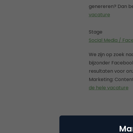
genereren? Dan ben
vacature
Stage
Social Media / Fac
We zijn op zoek na
bijzonder Facebook 
resultaten voor o
Marketing: Content
de hele vacature
Deel dit artikel
Mar