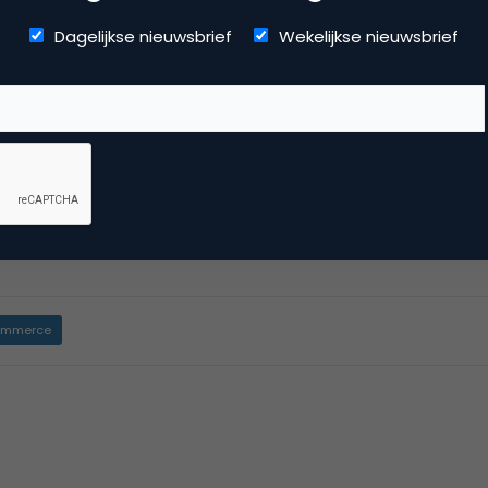
Dagelijkse nieuwsbrief
Wekelijkse nieuwsbrief
etingfacts Jobs
tingfacts Jobs
n baan in Marketing? Bij
Marketingfacts Jobs
vind je de leuk
evacatures.
mmerce