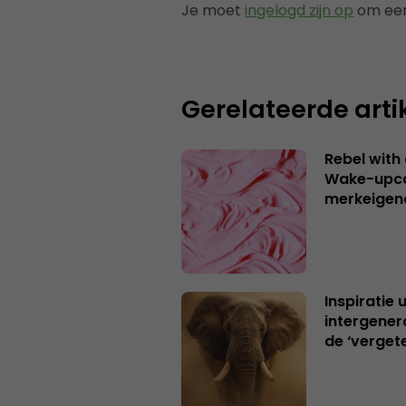
Je moet
ingelogd zijn op
om een
Gerelateerde arti
Rebel with
Wake-upca
merkeigen
Inspiratie 
intergener
de ‘verget