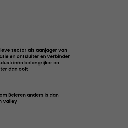
ieve sector als aanjager van
atie en ontsluiter en verbinder
ndustrieën belangrijker en
ter dan ooit
m Beieren anders is dan
n Valley