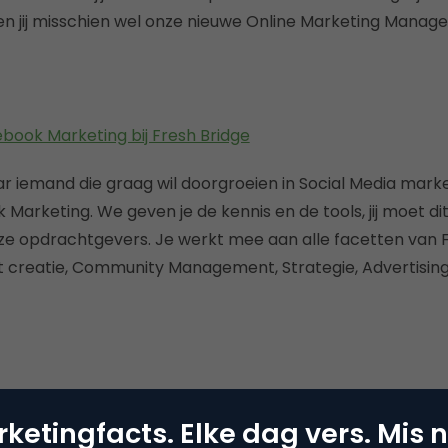
 jij misschien wel onze nieuwe Online Marketing Manage
ebook Marketing bij Fresh Bridge
ar iemand die graag wil doorgroeien in Social Media marke
Marketing. We geven je de kennis en de tools, jij moet di
nze opdrachtgevers. Je werkt mee aan alle facetten van
 creatie, Community Management, Strategie, Advertising
Kopieer link
ketingfacts. Elke dag vers. Mis n