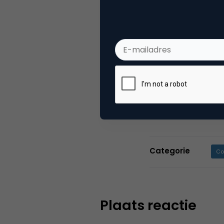
Mark
Marke
Op zoek naar ee
en communicati
Categorie
Co
Plaats reactie