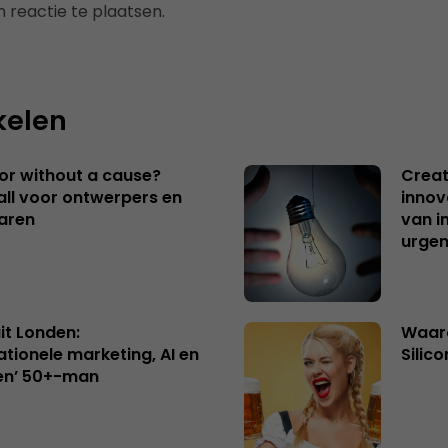
 reactie te plaatsen.
kelen
 or without a cause?
Creat
ll voor ontwerpers en
innov
aren
van i
urgen
uit Londen:
Waaro
ationele marketing, AI en
Silico
en’ 50+-man