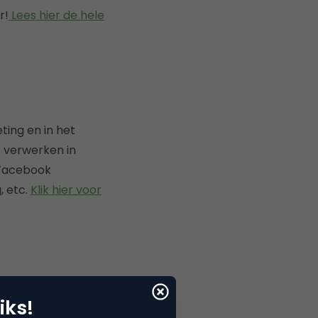
r!
Lees hier de hele
ting en in het
t verwerken in
 Facebook
, etc.
Klik hier voor
iks!