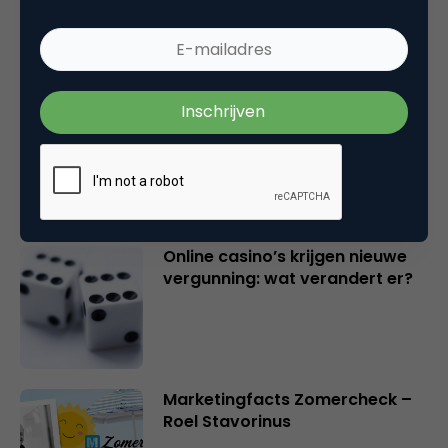
Marketingfacts Zomercheck –
Durk Bosma
Online casino’s krijgen nieuwe
vergunning: wat verandert er?
Marketingfacts Zomercheck –
Roel Stavorinus