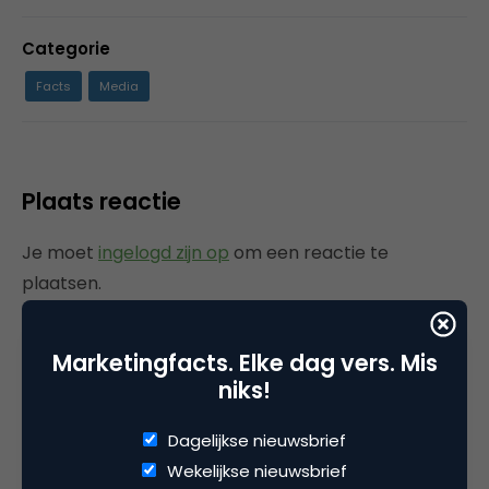
Categorie
Facts
Media
Plaats reactie
Je moet
ingelogd zijn op
om een reactie te
plaatsen.
Marketingfacts. Elke dag vers. Mis
niks!
Gerelateerde artikelen
Dagelijkse nieuwsbrief
Marketingfacts Zomercheck –
Wekelijkse nieuwsbrief
Vita Kovalenko