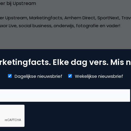
er bij
Upstream
er Upstream, Marketingfacts, Arnhem Direct, SportNext, Trav
xor Live, social business, onderwijs, fotografie en vader!
ketingfacts. Elke dag vers. Mis n
dia
Dagelijkse nieuwsbrief
Wekelijkse nieuwsbrief
ial media marketing