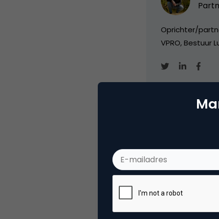
Partn
Oprichter/partn
VPRO, Bestuur Lu
Mar
Categorie
Me
Tags
soc
Plaats reactie