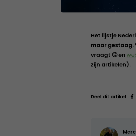
Het lijstje Nede
maar gestaag.
vraagt 🙂 en
web
zijn artikelen).
Deel dit artikel
Marc