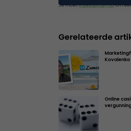
Je moet
ingelogd zijn op
om een
Gerelateerde arti
Marketingf
Kovalenko
Online casi
vergunning