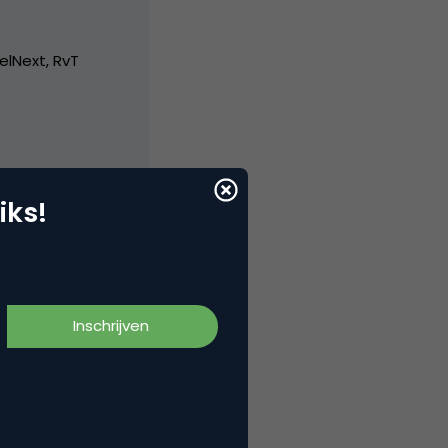
elNext, RvT
iks!