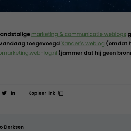
rlandstalige
marketing & communicatie weblogs
g
 Vandaag toegevoegd
Xander’s weblog
(omdat hi
marketing.web-log.nl
(jammer dat hij geen bron
Kopieer link
o Derksen