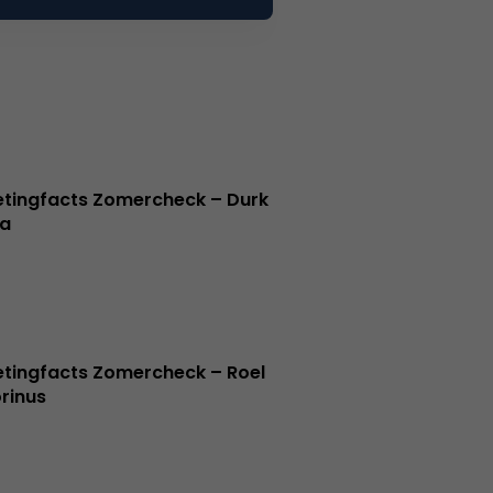
tingfacts Zomercheck – Durk
a
tingfacts Zomercheck – Roel
rinus