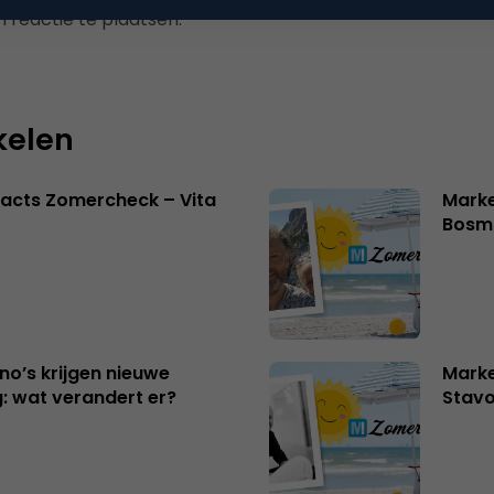
 reactie te plaatsen.
kelen
acts Zomercheck – Vita
Marke
Bosm
no’s krijgen nieuwe
Marke
: wat verandert er?
Stavo