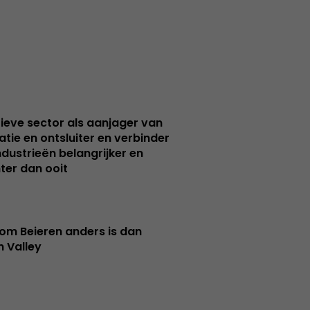
ieve sector als aanjager van
atie en ontsluiter en verbinder
ndustrieën belangrijker en
ter dan ooit
m Beieren anders is dan
n Valley