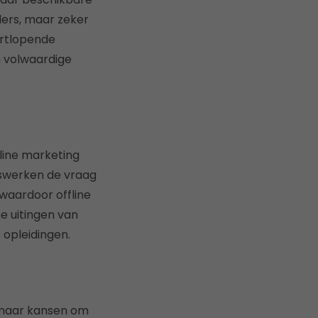
eders, maar zeker
kortlopende
n volwaardige
fline marketing
uiswerken de vraag
waardoor offline
e uitingen van
s opleidingen.
n naar kansen om