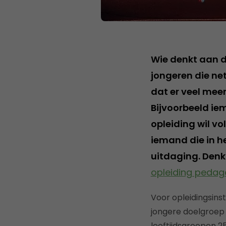
Wie denkt aan 
jongeren die net
dat er veel mee
Bijvoorbeeld ie
opleiding wil vo
iemand die in h
uitdaging. Denk
opleiding pedag
Voor opleidingsins
jongere doelgroep re
leeftijdsgroepen 2