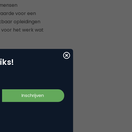
 mensen
waarde voor een
kbaar opleidingen
n voor het werk wat
nt maakt, is de
iks!
aakt dat sommige
 volgen kunnen