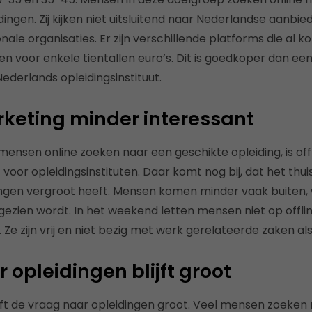
ingen. Zij kijken niet uitsluitend naar Nederlandse aanbi
nale organisaties. Er zijn verschillende platforms die al 
n voor enkele tientallen euro’s. Dit is goedkoper dan ee
ederlands opleidingsinstituut.
rketing minder interessant
 mensen online zoeken naar een geschikte opleiding, is of
 voor opleidingsinstituten. Daar komt nog bij, dat het th
ingen vergroot heeft. Mensen komen minder vaak buiten, 
ezien wordt. In het weekend letten mensen niet op offlin
. Ze zijn vrij en niet bezig met werk gerelateerde zaken al
 opleidingen blijft groot
ijft de vraag naar opleidingen groot. Veel mensen zoeke