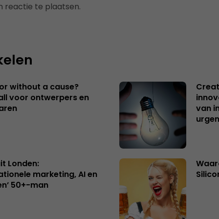
 reactie te plaatsen.
kelen
 or without a cause?
Creat
ll voor ontwerpers en
innov
aren
van i
urgen
uit Londen:
Waaro
ationele marketing, AI en
Silico
en’ 50+-man