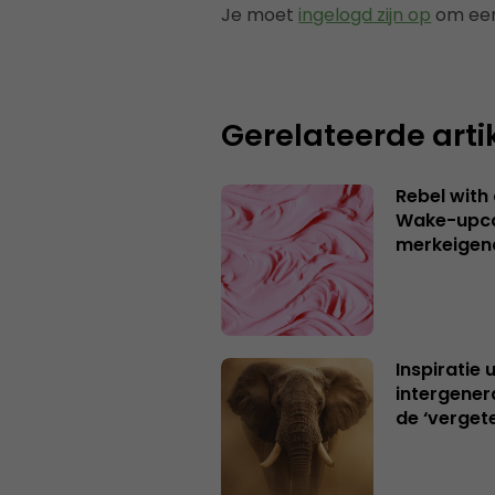
Je moet
ingelogd zijn op
om een
Gerelateerde arti
Rebel with
Wake-upca
merkeigen
Inspiratie 
intergener
de ‘verget