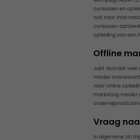
cursussen en opleid
ook naar internatio
cursussen aanbiede
opleiding van een N
Offline ma
Juist doordat veel
minder interessant
naar online opleid
marketing minder g
onderwijsinstituten
Vraag naar
In algemene zin bl