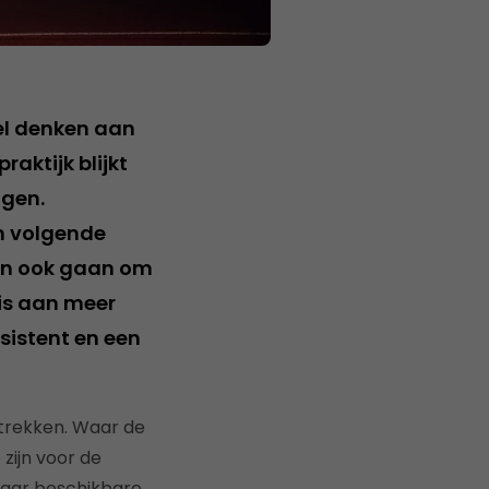
nel denken aan
raktijk blijkt
ngen.
en volgende
kan ook gaan om
is aan meer
sistent en een
 trekken. Waar de
 zijn voor de
naar beschikbare