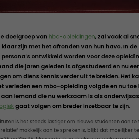
de doelgroep van
hbo-opleidingen
, zal vaak al s
 klaar zijn met het afronden van hun havo. In de p
r persona’s ontwikkeld worden voor deze opleidi
mand die jaren geleden is afgestudeerd en nu e
lgen om diens kennis verder uit te breiden. Het 
et verleden een mbo-opleiding volgde en nu toe 
 aan iemand die nu werkzaam is als onderwijsas
ogiek
gaat volgen om breder inzetbaar te zijn.
tituten is het steeds lastiger om nieuwe studenten aan te
latief makkelijk aan te spreken is, blijkt dat moeilijker te
5-35 en 35-45. Mensen in deze doelgroep zoeken online 