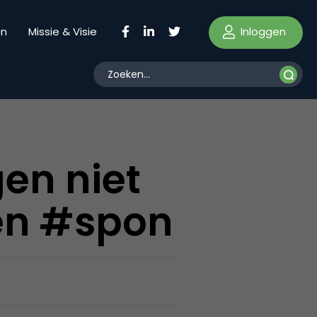
Inloggen
en
Missie & Visie
en niet
ren #spon