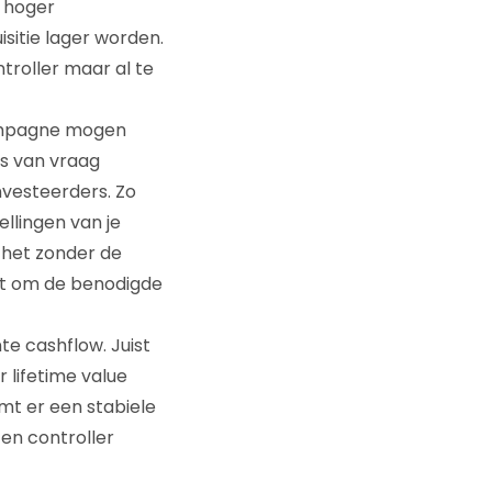
n hoger
sitie lager worden.
ntroller maar al te
campagne mogen
ts van vraag
nvesteerders. Zo
ellingen van je
t het zonder de
kt om de benodigde
te cashflow. Juist
 lifetime value
mt er een stabiele
en controller