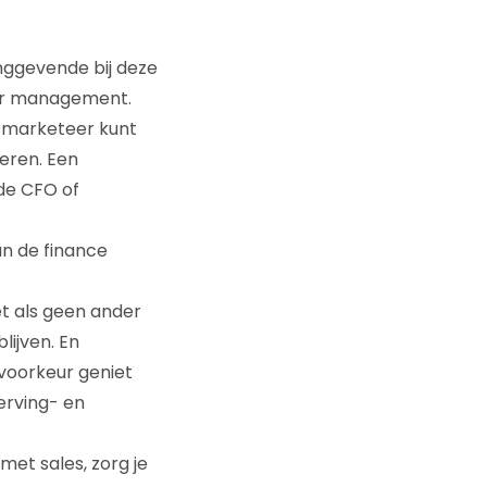
dinggevende bij deze
der management.
s marketeer kunt
eren. Een
 de CFO of
an de finance
et als geen ander
ijven. En
voorkeur geniet
werving- en
et sales, zorg je