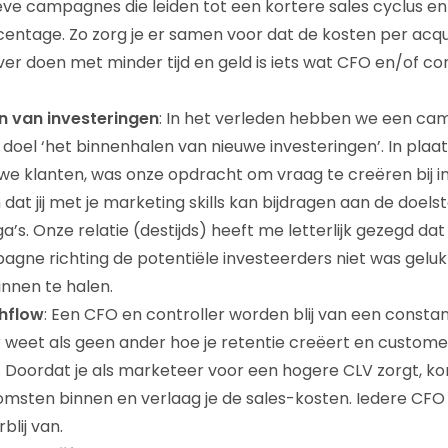
eve campagnes die leiden tot een kortere sales cyclus e
entage. Zo zorg je er samen voor dat de kosten per acqui
ever doen met minder tijd en geld is iets wat CFO en/of co
n van investeringen
: In het verleden hebben we een 
 doel ‘het binnenhalen van nieuwe investeringen’. In plaa
uwe klanten, was onze opdracht om vraag te creëren bij i
n dat jij met je marketing skills kan bijdragen aan de doelst
ga’s. Onze relatie (destijds) heeft me letterlijk gezegd da
gne richting de potentiële investeerders niet was gelu
innen te halen.
hflow
: Een CFO en controller worden blij van een constan
er weet als geen ander hoe je retentie creëert en customer
 Doordat je als marketeer voor een hogere CLV zorgt, ko
msten binnen en verlaag je de sales-kosten. Iedere CFO 
blij van.