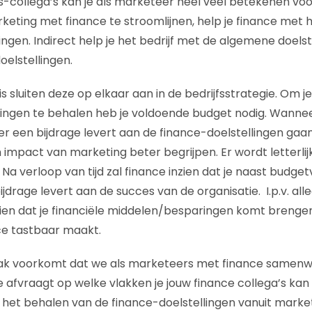
les-collega’s kan je als marketeer heel veel betekenen voo
rketing met finance te stroomlijnen, help je finance met
lingen. Indirect help je het bedrijf met de algemene doelst
elstellingen.
s sluiten deze op elkaar aan in de bedrijfsstrategie. Om je
ingen te behalen heb je voldoende budget nodig. Wannee
er een bijdrage levert aan de finance-doelstellingen gaan
mpact van marketing beter begrijpen. Er wordt letterlij
 Na verloop van tijd zal finance inzien dat je naast budg
ijdrage levert aan de succes van de organisatie. I.p.v. a
 zien dat je financiële middelen/besparingen komt brengen
ce tastbaar maakt.
ak voorkomt dat we als marketeers met finance samenw
je afvraagt op welke vlakken je jouw finance collega’s ka
het behalen van de finance-doelstellingen vanuit marke