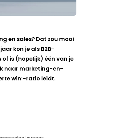
ng en sales? Dat zou mooi
jaar kon je als B2B-
f is (hopelijk) één van je
oek naar marketing-en-
te win’-ratio leidt.