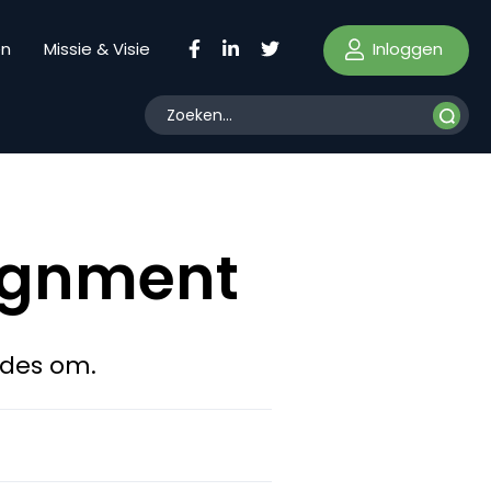
Inloggen
en
Missie & Visie
lignment
ndes om.