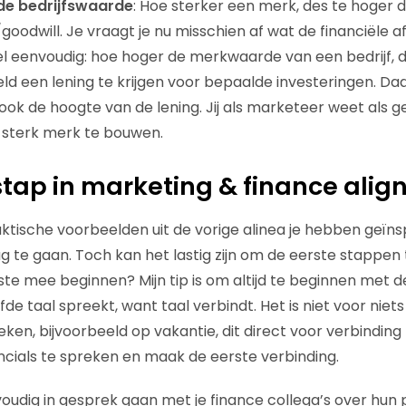
de bedrijfswaarde
: Hoe sterker een merk, des te hoger 
goodwill. Je vraagt je nu misschien af wat de financiële a
eel eenvoudig: hoe hoger de merkwaarde van een bedrijf, 
eld een lening te krijgen voor bepaalde investeringen. D
ook de hoogte van de lening. Jij als marketeer weet als 
 sterk merk te bouwen.
stap in marketing & finance ali
aktische voorbeelden uit de vorige alinea je hebben geïn
g te gaan. Toch kan het lastig zijn om de eerste stappen 
te mee beginnen? Mijn tip is om altijd te beginnen met de
fde taal spreekt, want taal verbindt. Het is niet voor nie
eken, bijvoorbeeld op vakantie, dit direct voor verbinding 
ancials te spreken en maak de eerste verbinding.
oudig in gesprek gaan met je finance collega’s over hun