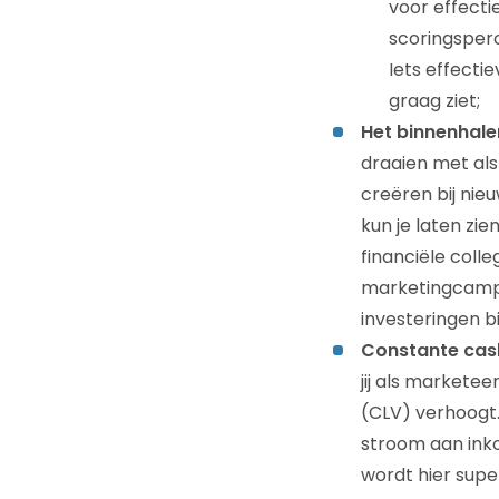
voor effecti
scoringsperc
Iets effecti
graag ziet;
Het binnenhale
draaien met als
creëren bij nie
kun je laten zie
financiële colle
marketingcampa
investeringen b
Constante cas
jij als markete
(CLV) verhoogt.
stroom aan inko
wordt hier super