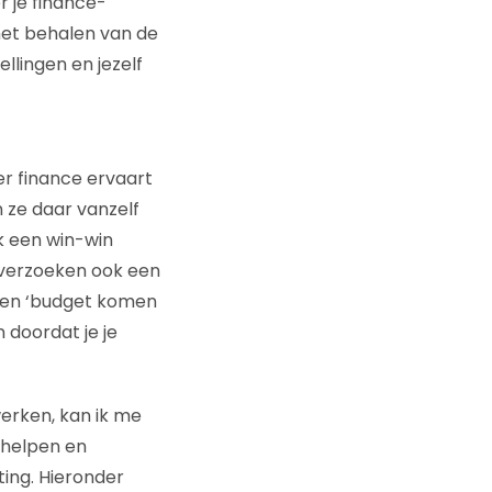
r je finance-
 het behalen van de
ellingen en jezelf
r finance ervaart
 ze daar vanzelf
k een win-win
etverzoeken ook een
lleen ‘budget komen
 doordat je je
erken, kan ik me
n helpen en
ting. Hieronder