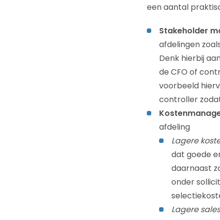
een aantal praktis
Stakeholder 
afdelingen zoal
Denk hierbij aa
de CFO of contr
voorbeeld hierv
controller zoda
Kostenmanag
afdeling
Lagere kost
dat goede em
daarnaast zo
onder sollic
selectiekost
Lagere sale