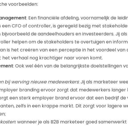
che voorbeelden:
management
: Een financiële afdeling, voornamelijk de lei
s een CFO of controller, is geregeld bezig met stakehol
n bijvoorbeeld de aandeelhouders en investeerders. Jij al
oller helpen om de stakeholders te overtuigen en inform
an is het creëren van een perceptie in het voordeel van
t het verhaal nog krachtiger naar voren komt.
ement
: Ook wel één van de belangrijkste doelstellingen v
en bij werving nieuwe medewerkers
: Jij als marketeer we
ployer branding ervoor zorgt dat medewerkers langer bl
rgt een sterk employer brand ervoor dat een bedrijf de 
itanten, zelfs in een krappe markt. Dit zorgt voor lagere 
en;
skosten
: wanneer je als B2B marketeer goed samenwerkt m