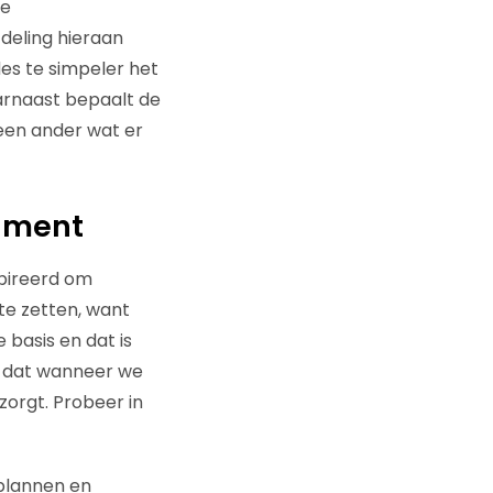
de
fdeling hieraan
des te simpeler het
aarnaast bepaalt de
geen ander wat er
gnment
spireerd om
te zetten, want
 basis en dat is
ts dat wanneer we
zorgt. Probeer in
 plannen en