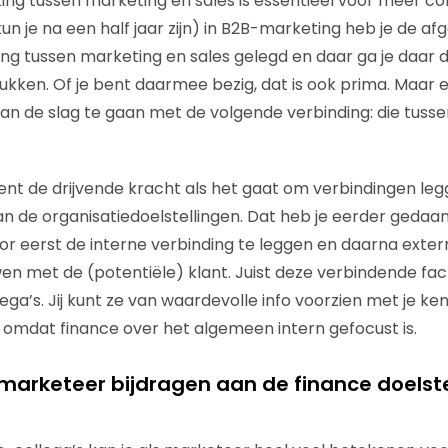
ng tussen marketing en sales is essentieel voor meer c
un je na een half jaar zijn) in B2B-marketing heb je de afg
ding tussen marketing en sales gelegd en daar ga je daar
ukken. Of je bent daarmee bezig, dat is ook prima. Maar e
aan de slag te gaan met de volgende verbinding: die tuss
bent de drijvende kracht als het gaat om verbindingen leg
n de organisatiedoelstellingen. Dat heb je eerder geda
or eerst de interne verbinding te leggen en daarna exter
en met de (potentiële) klant. Juist deze verbindende fac
lega’s. Jij kunt ze van waardevolle info voorzien met je ke
 omdat finance over het algemeen intern gefocust is.
 marketeer bijdragen aan de finance doelst