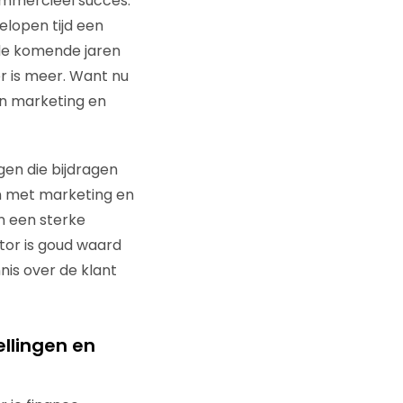
ommercieel succes.
elopen tijd een
 de komende jaren
r is meer. Want nu
en marketing en
gen die bijdragen
an met marketing en
n een sterke
tor is goud waard
nnis over de klant
ellingen en