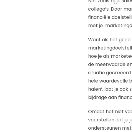
Net zoals bij je sa
collega’s. Door ma
financiële doelstel
met je marketingdo
Want als het goed i
marketingdoelstell
hoe je als markete
de meerwaarde en i
situatie gecreëerd.
hele waardevolle b
halen’, laat je ook
bijdrage aan finan
Omdat het niet va
voorstellen dat je 
ondersteunen met 