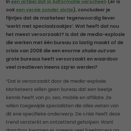
In
een artikel dat in Adformatie verscheen
(er is
ook
een versie zonder slotje
), concludeer je
fijntjes dat de marketeer tegenwoordig liever
‘werkt met speciaalzaakjes’. Wat heeft dat nou
het meest veroorzaakt? Is dat de media-explosie
die werken met één bureau zo lastig maakt of de
crisis van 2008 die een enorme
shake out
van
grote bureaus heeft veroorzaakt en waardoor
veel creatieven ineens zzp’er werden?
“Dat is veroorzaakt door de media-explosie.
Marketeers willen geen bureau dat een beetje
kennis heeft van pr, seo, mobile en affiliate. Ze
willen toegewijde specialisten die alles weten van
dit ene specifieke onderwerp. De crisis heeft deze
trend versterkt en ontzettend geholpen. Want
daardoor kwamen er opeens veel freelancers op