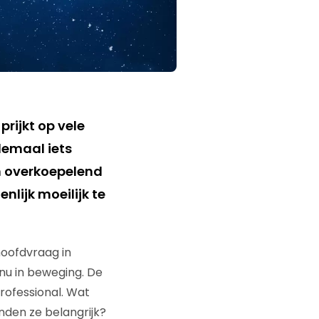
rijkt op vele
lemaal iets
n overkoepelend
lijk moeilijk te
hoofdvraag in
inu in beweging. De
rofessional. Wat
nden ze belangrijk?