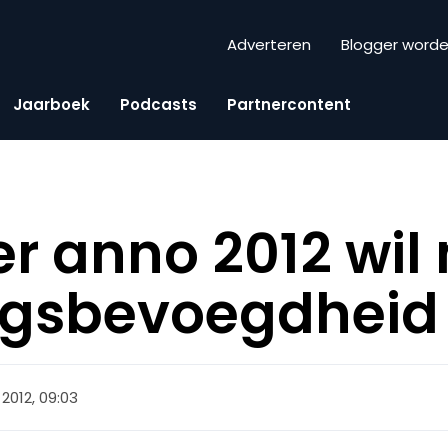
Adverteren
Blogger word
Jaarboek
Podcasts
Partnercontent
r anno 2012 wil
ingsbevoegdheid
i 2012, 09:03