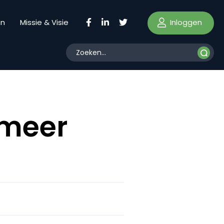
Inloggen
en
Missie & Visie
 meer