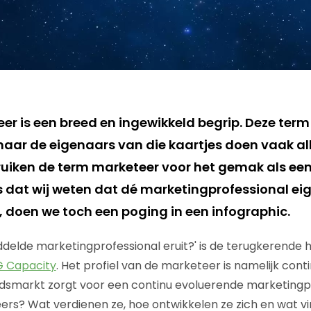
r is een breed en ingewikkeld begrip. Deze term p
 maar de eigenaars van die kaartjes doen vaak al
uiken de term marketeer voor het gemak als ee
dat wij weten dat dé marketingprofessional eigen
, doen we toch een poging in een infographic.
ddelde marketingprofessional eruit?' is de terugkerende 
 Capacity
. Het profiel van de marketeer is namelijk cont
idsmarkt zorgt voor een continu evoluerende marketingp
eers? Wat verdienen ze, hoe ontwikkelen ze zich en wat vi