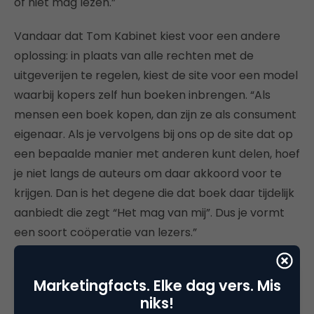
of niet mag lezen.”
Vandaar dat Tom Kabinet kiest voor een andere
oplossing: in plaats van alle rechten met de
uitgeverijen te regelen, kiest de site voor een model
waarbij kopers zelf hun boeken inbrengen. “Als
mensen een boek kopen, dan zijn ze als consument
eigenaar. Als je vervolgens bij ons op de site dat op
een bepaalde manier met anderen kunt delen, hoef
je niet langs de auteurs om daar akkoord voor te
krijgen. Dan is het degene die dat boek daar tijdelijk
aanbiedt die zegt “Het mag van mij”. Dus je vormt
een soort coöperatie van lezers.”
Of dat wel of niet mag, is nog geen uitgemaakte
Marketingfacts. Elke dag vers. Mis
zaak. Aanbieders blijven immers zelf in bezit van
niks!
een kopie. Jellema lijkt niet te twijfelen. “Ik dat we