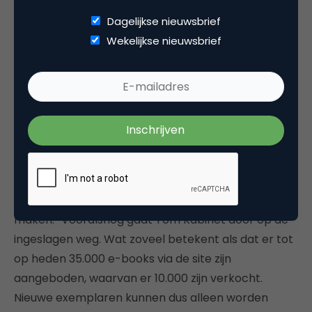
over een paar jaar die discussie niet meer hebben,
Dagelijkse nieuwsbrief
want het gaat er niet om dat jij die kopie nog hebt
Wekelijkse nieuwsbrief
het gaat er om dat je graag wilt dat mensen
betaald krijgen voor hun werk.” Dat is iets waar
uitgeverijen ook blij mee zouden moeten zijn. Maar
een gerechtelijke uitspraak zal uiteindelijk
ongetwijfeld pas duidelijkheid geven.
“Het zou mooi zijn als dat een uitspraak komt. Dan is
het klip en klaar en dan kunnen we in Europa het
businessmodel rondom e-books een stuk beter
maken.” Vooralsnog gaat Tom Kabinet door op de
ingeslagen weg. Wat zoveel betekent als dat er tot
op heden 35.000 e-books via de site zijn
aangeboden, waarvan er 10.000 zijn verkocht.
Nieuwe exemplaren kunnen dus alleen worden