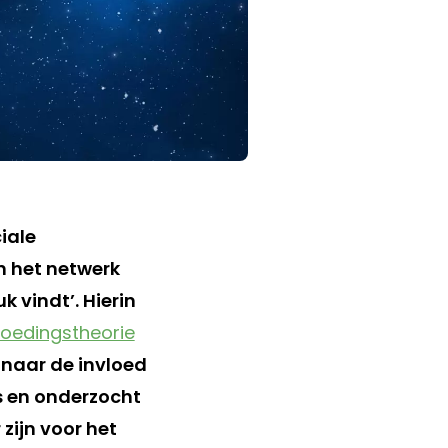
iale
n het netwerk
 vindt’. Hierin
loedingstheorie
naar de invloed
s en onderzocht
zijn voor het