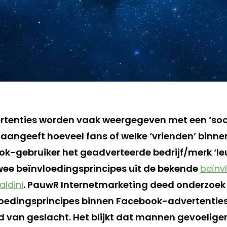
tenties worden vaak weergegeven met een ‘soc
 aangeeft hoeveel fans of welke ‘vrienden’ binne
k-gebruiker het geadverteerde bedrijf/merk ‘leuk
ee beïnvloedingsprincipes uit de bekende
beïnv
aldini
. PauwR Internetmarketing deed onderzoek 
loedingsprincipes binnen Facebook-advertentie
ed van geslacht. Het blijkt dat mannen gevoeliger 