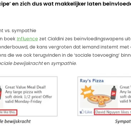
ipe’ en zich dus wat makkelijker laten beïnvloe
ht vs. sympathie
en boek
Influence
zet Cialdini zes beïnvloedingswapens uit
onderbouwd, de kans vergroten dat iemand instemt met 
s die we ook terugvinden in de ‘sociale toevoeging’ bi
ciale bewijskracht
en
sympathie
.