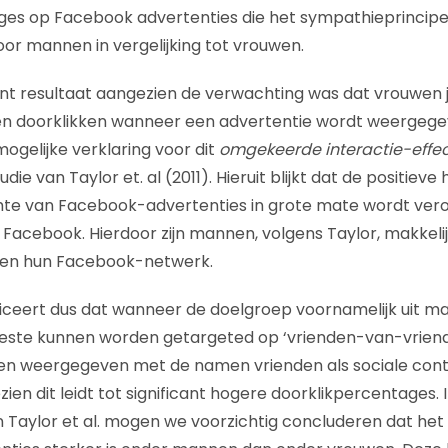
es op Facebook advertenties die het sympathieprincipe 
oor mannen in vergelijking tot vrouwen.
ant resultaat aangezien de verwachting was dat vrouwen ju
n doorklikken wanneer een advertentie wordt weergeg
ogelijke verklaring voor dit
omgekeerde interactie-effe
ie van Taylor et. al (2011). Hieruit blijkt dat de positieve
te van Facebook-advertenties in grote mate wordt vero
 Facebook. Hierdoor zijn mannen, volgens Taylor, makkeli
nen hun Facebook-netwerk.
iceert dus dat wanneer de doelgroep voornamelijk uit m
beste kunnen worden getargeted op ‘vrienden-van-vriend
en weergegeven met de namen vrienden als sociale cont
ien dit leidt tot significant hogere doorklikpercentages.
 Taylor et al. mogen we voorzichtig concluderen dat het 