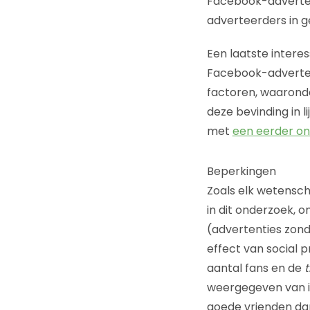
Facebook-adverten
adverteerders in 
Een laatste intere
Facebook-advertent
factoren, waarond
deze bevinding in 
met
een eerder o
Beperkingen
Zoals elk wetensch
in dit onderzoek,
(advertenties zond
effect van social 
aantal fans en de
t
weergegeven van in
goede vrienden dan