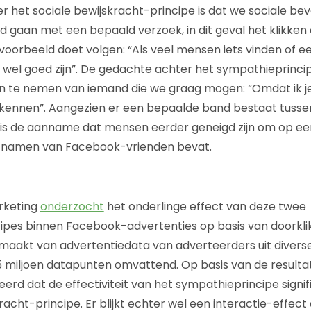
 het sociale bewijskracht-principe is dat we sociale bev
 gaan met een bepaald verzoek, in dit geval het klikken
voorbeeld doet volgen: “Als veel mensen iets vinden of 
 wel goed zijn”. De gedachte achter het sympathieprincip
aan te nemen van iemand die we graag mogen: “Omdat ik je
kennen”. Aangezien er een bepaalde band bestaat tussen
 is de aanname dat mensen eerder geneigd zijn om op ee
de namen van Facebook-vrienden bevat.
rketing
onderzocht
het onderlinge effect van deze twee
cipes binnen Facebook-advertenties op basis van doorkl
gemaakt van advertentiedata van adverteerders uit divers
 miljoen datapunten omvattend. Op basis van de resulta
rd dat de effectiviteit van het sympathieprincipe signifi
racht-principe. Er blijkt echter wel een interactie-effect