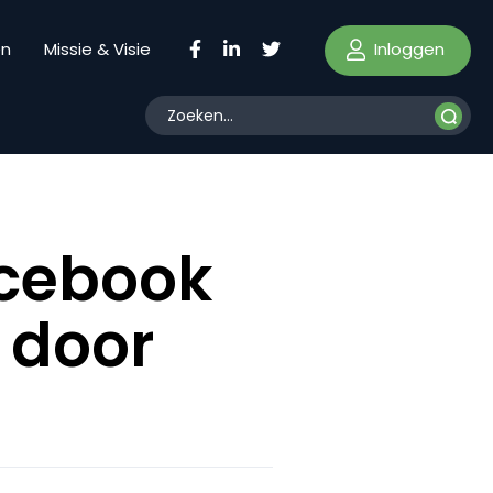
Inloggen
en
Missie & Visie
acebook
 door