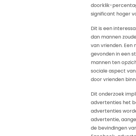
doorklik-percentag
significant hoger v
Dit is een interess
dan mannen zoude
van vrienden. Een m
gevonden in een stud
mannen ten opzich
sociale aspect van
door vrienden bin
Dit onderzoek impl
advertenties het 
advertenties word
advertentie, aangez
de bevindingen van