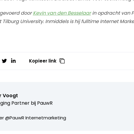
itgevoerd door
Kevin van den Besselaar
in opdracht van 
lburg University. Inmiddels is hij fulltime Internet Mark
Kopieer link
r Voogt
ing Partner bij
PauwR
er @PauwR Internetmarketing