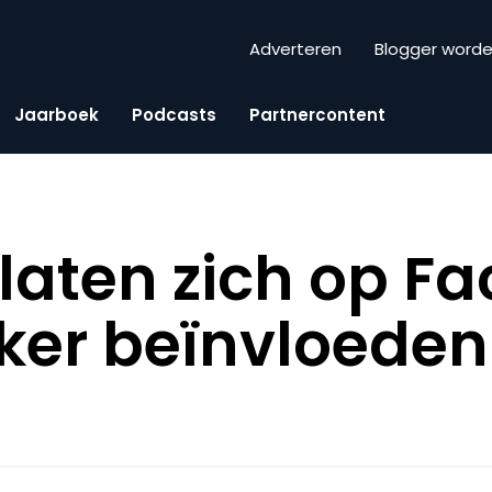
Adverteren
Blogger word
Jaarboek
Podcasts
Partnercontent
aten zich op F
ker beïnvloeden
n