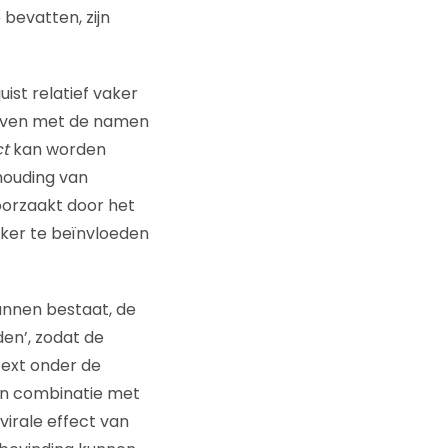
bevatten, zijn
ist relatief vaker
even met de namen
ct
kan worden
 houding van
orzaakt door het
jker te beïnvloeden
annen bestaat, de
en’, zodat de
ext onder de
 In combinatie met
virale effect van