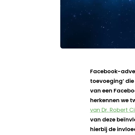
Facebook-adver
toevoeging’ die
van een Faceboo
herkennen we tw
van Dr. Robert Ci
van deze beïnv
hierbij de invlo