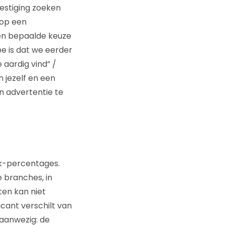
estiging zoeken
 op een
een bepaalde keuze
e is dat we eerder
 aardig vind” /
 jezelf en een
n advertentie te
ik-percentages.
e branches, in
ten kan niet
cant verschilt van
 aanwezig: de