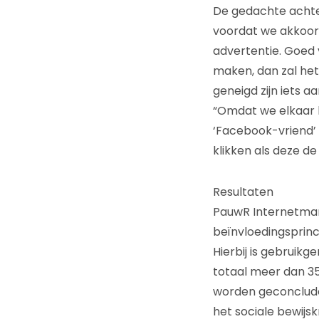
De gedachte achter
voordat we akkoord
advertentie. Goed 
maken, dan zal het
geneigd zijn iets 
“Omdat we elkaar 
‘Facebook-vriend’
klikken als deze 
Resultaten
PauwR Internetma
beïnvloedingsprin
Hierbij is gebruik
totaal meer dan 35
worden geconcludee
het sociale bewijsk