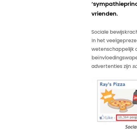
‘sympathieprinc
vrienden.
Sociale bewijskrac
In het veelgeprez
wetenschappelijk 
beïnvloedingswapen
advertenties zijn
so