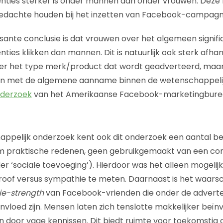
ties sterker is onder mannen dan onder vrouwen. Deze 
gedachte houden bij het inzetten van Facebook-campagn
ssante conclusie is dat vrouwen over het algemeen signif
ies klikken dan mannen. Dit is natuurlijk ook sterk afhan
er het type merk/product dat wordt geadverteerd, maar
lijn met de algemene aanname binnen de wetenschappelijk
nderzoek
van het Amerikaanse Facebook-marketingbureau
appelijk onderzoek kent ook dit onderzoek een aantal bep
 om praktische redenen, geen gebruikgemaakt van een co
er ‘sociale toevoeging’). Hierdoor was het alleen mogelij
proof versus sympathie te meten. Daarnaast is het waarsch
ie-strength
van Facebook-vrienden die onder de advert
vloed zijn. Mensen laten zich tenslotte makkelijker beïn
 door vage kennissen. Dit biedt ruimte voor toekomstig 