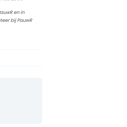
PauwR en in
eteer bij PauwR