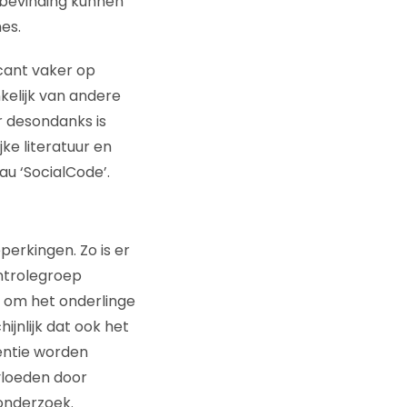
bevinding kunnen
es.
icant vaker op
kelijk van andere
 desondanks is
e literatuur en
 ‘SocialCode’.
erkingen. Zo is er
ntrolegroep
k om het onderlinge
ijnlijk dat ook het
entie worden
vloeden door
onderzoek.