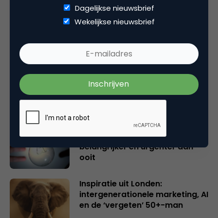
Dagelijkse nieuwsbrief
Gerelateerde artikelen
Wekelijkse nieuwsbrief
Rebel with or without a cause?
Wake-upcall voor ontwerpers
en merkeigenaren
Creatieve sector als aanjager
van innovatie en ontsluiter en
verbinder van industrieën
belangrijker en urgenter dan
ooit
Inspiratie uit Londen:
intergenerationele marketing, AI
en de ‘vergeten’ 50+-man