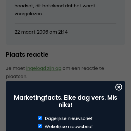
headset, dit betekend dat het wordt
voorgelezen.
22 maart 2006 om 21:14
Plaats reactie
Je moet
ingelogd zijn op
om een reactie te
plaatsen.
Marketingfacts. Elke dag vers. Mis
niks!
Gerelateerde artikelen
Dagelijkse nieuwsbrief
Rebel with or without a cause?
Wekelijkse nieuwsbrief
Wake-upcall voor ontwerpers