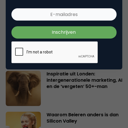
en merkeigenaren
Creatieve sector als aanjager
van innovatie en ontsluiter en
verbinder van industrieën
belangrijker en urgenter dan
ooit
Inspiratie uit Londen:
intergenerationele marketing, AI
en de ‘vergeten’ 50+-man
Waarom Beieren anders is dan
Silicon Valley