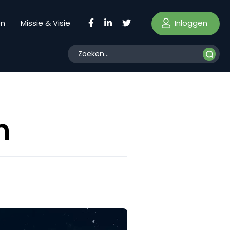
Inloggen
en
Missie & Visie
n