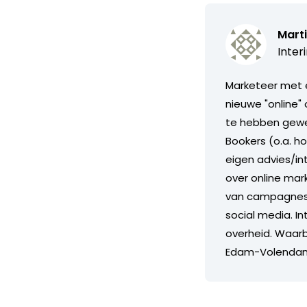
Marti
Inter
Marketeer met e
nieuwe "online"
te hebben gewer
Bookers (o.a. ho
eigen advies/in
over online mar
van campagnes, 
social media. I
overheid. Waarb
Edam-Volendam 