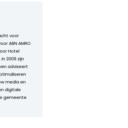
acht voor
t voor ABN AMRO
oor Hotel
In 2009 zijn
jven adviseert
ptimaliseren
new media en
n digitale
 de gemeente