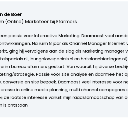
n de Boer
im (Online) Marketeer bij
Efarmers
en passie voor Interactive Marketing. Daarnaast veel aand
 ontwikkelingen. Na ruim 8 jaar als Channel Manager Interne
kt, ging hij vervolgens aan de slag als Marketing manager v
telspecials.nl , bungalowspecials.nl en hotelaanbiedingen.nl). 
terim bureau efarmers gestart. Van waaruit hij diverse bedri
keting/strategie. Passie voor site analyse en daarmee het o
conversie en site bezoek. Daarnaast veel interesse voor 
nteresse in online media planning, multi channel campagnes e
ij de laatste interesse vanuit mijn raadslidmaatschap van
is ontstaan.