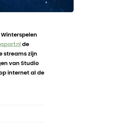
e Winterspelen
sport.nl
de
e streams zijn
gen van Studio
op internet al de