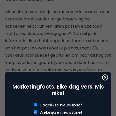
Maar stel je voor dat je de mevrouw in bovenstaand
voorbeeld wél zonder enige beperking de
schoenen hebt kunnen laten passen en ze tóch
niet tot aankoop is overgegaan? Dan wil je de
informatie die je hebt opgedaan toen ze schoenen
aan het passen was (zwarte pumps, maat 38,
voorkeur voor suede) gebruiken om haar alsnog tot
koop over laten gaan, bijvoorbeeld door haar uit te
nodigen voor een exclusieve
sneak preview
van
zwarte pumps. Maar je hebt haar contactgegevens
(bewust) niet…
Marketingfacts. Elke dag vers. Mis
niks!
Pilot-klant
Dagelijkse nieuwsbrief
Jeroen Ederveen heeft een lange en intensieve
Wekelijkse nieuwsbrief