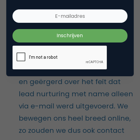
samenwerking met LinkedIn. Zo was hij in 2010 vanuit
Exact, waar Ederveen destijds werkte, launching
customer voor de LinkedIn company page. Begin
2015 kreeg Ederveen de gelegenheid om de lead
accelator als een van de eerste bedrijven in
Nederland te implementeren bij OneBizz.
Ik had mij al lang verwonderd
en geërgerd over het feit dat
lead nurturing met name alleen
via e-mail werd uitgevoerd. We
bewegen ons heel breed online,
zo zouden we dus ook contact