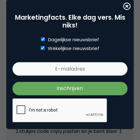
Groetjes,
Marketingfacts. Elke dag vers. Mis
Priscilla
niks!
Dagelijkse nieuwsbrief
4 april 2015 om 09:50
Wekelijkse nieuwsbrief
Mike van Hoenselaar
Op de pagina van FB staat het netjes
uitgelegd hoe je dit op je website kunt
plaatsen.
2 stukjes code copy pasten en je bent klaar :).