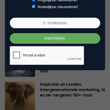
Gerelateerde artikelen
Wekelijkse nieuwsbrief
Rebel with or without a cause?
Wake-upcall voor ontwerpers
en merkeigenaren
Creatieve sector als aanjager
van innovatie en ontsluiter en
verbinder van industrieën
belangrijker en urgenter dan
ooit
Inspiratie uit Londen:
intergenerationele marketing, AI
en de ‘vergeten’ 50+-man