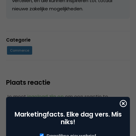
vertellen, en die kunnen inspireren tot totaal
nieuwe zakelijke mogelijkheden.
Categorie
Commerce
Plaats reactie
Je moet
ingelogd zijn op
om een reactie te
plaatsen.
Marketingfacts. Elke dag vers. Mis
niks!
Dagelijkse nieuwsbrief