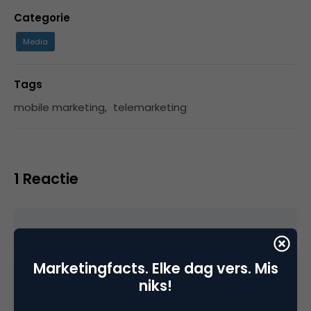
Categorie
Media
Tags
mobile marketing
,
telemarketing
1 Reactie
Eduys
Marketingfacts. Elke dag vers. Mis
niks!
Simpele oplossing (als je in de bui bent).