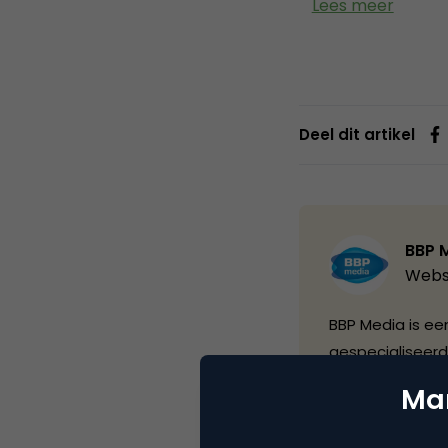
Lees meer
Deel dit artikel
BBP 
Webs
BBP Media is een
gespecialiseerd
BBP Media zich 
Mar
commerce sector
actief als info