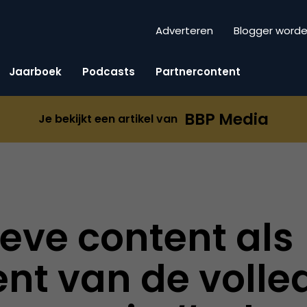
Adverteren
Blogger word
Jaarboek
Podcasts
Partnercontent
BBP Media
Je bekijkt een artikel van
ieve content als
t van de volle