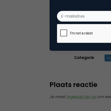
met de Global 
een aanzienlijk
vakinformatie 
associaties. To
Shopper Marketi
Categorie
Co
Plaats reactie
Je moet
ingelogd zijn op
om een