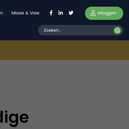
Inloggen
en
Missie & Visie
dige