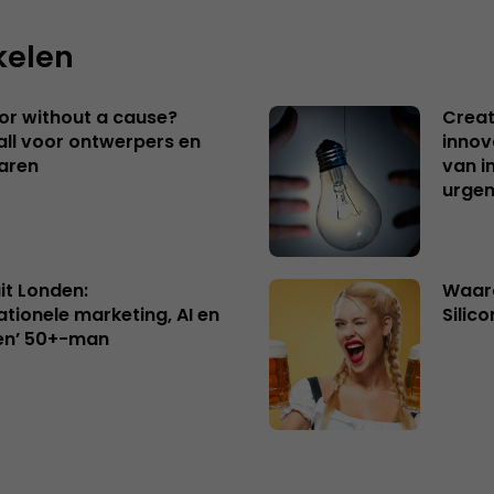
kelen
 or without a cause?
Creat
ll voor ontwerpers en
innov
aren
van i
urgen
uit Londen:
Waaro
ationele marketing, AI en
Silico
en’ 50+-man