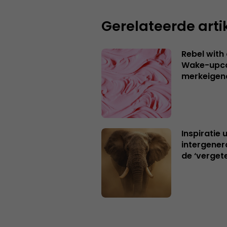
Gerelateerde arti
Rebel with
Wake-upca
merkeigen
Inspiratie 
intergener
de ‘verget