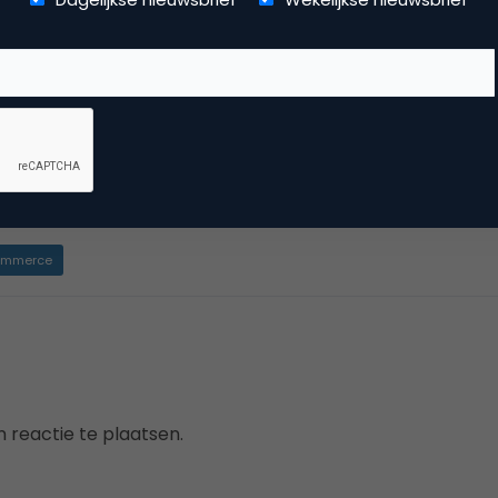
E-commerce Summit in Barcelona en de website E-commer
e internationale positie opgebouwd. Voor vergaring en ontslu
werkt BBP Media nauw samen met branchepartijen zoals vere
t het portfolio van BBP Media behoren onder meer Marketing
ng Update, Twinkle en CustomerFirst.
mmerce
 reactie te plaatsen.