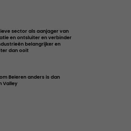
ieve sector als aanjager van
atie en ontsluiter en verbinder
ndustrieën belangrijker en
ter dan ooit
m Beieren anders is dan
n Valley