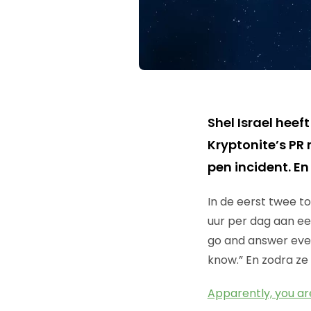
Shel Israel heef
Kryptonite’s PR
pen incident. E
In de eerst twee to
uur per dag aan ee
go and answer ever
know.” En zodra ze
Apparently, you ar