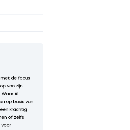
, met de focus
op van zijn
. Waar AI
en op basis van
 een krachtig
en of zelfs
I voor