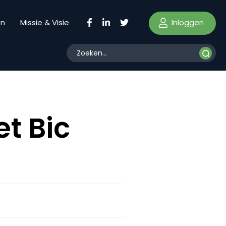
Inloggen
en
Missie & Visie
et Bic