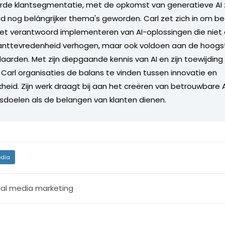
e klantsegmentatie, met de opkomst van generatieve AI zij
 nog belángrijker thema's geworden. Carl zet zich in om bed
het verantwoord implementeren van AI-oplossingen die niet 
klanttevredenheid verhogen, maar ook voldoen aan de hoogs
aarden. Met zijn diepgaande kennis van AI en zijn toewijding 
t Carl organisaties de balans te vinden tussen innovatie en
kheid. Zijn werk draagt bij aan het creëren van betrouwbare
fsdoelen als de belangen van klanten dienen.
dia
ial media marketing