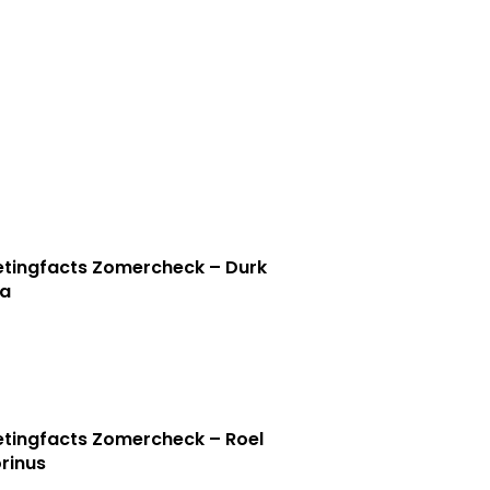
tingfacts Zomercheck – Durk
a
tingfacts Zomercheck – Roel
rinus