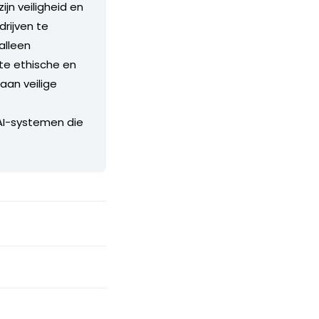
n veiligheid en
rijven te
alleen
te ethische en
aan veilige
 AI-systemen die