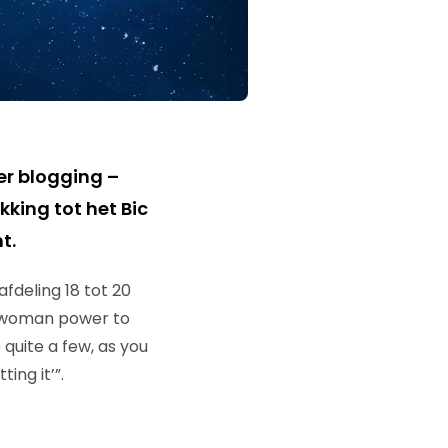
ver blogging –
king tot het Bic
t.
fdeling 18 tot 20
r woman power to
uite a few, as you
ing it’”.