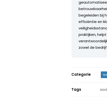
geautomatiseerd
betrouwbaarheid
begeleiden bij 
efficiëntie en 
veiligheidsstand
praktijken, help
verantwoordelij
zowel de bedrij
Categorie
Me
Tags
soc