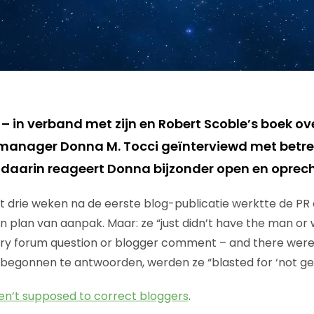
t – in verband met zijn en Robert Scoble’s boek o
 manager Donna M. Tocci geïnterviewd met betrek
n daarin reageert Donna bijzonder open en oprech
t drie weken na de eerste blog-publicatie werktte de PR a
n plan van aanpak. Maar: ze “just didn’t have the man o
y forum question or blogger comment – and there were q
 begonnen te antwoorden, werden ze “blasted for ‘not gett
en’t supposed to correct bloggers
.