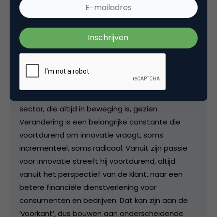
Pascal Spelier
Eigenaar bij
[finno]
Met 25+ jaren ervaring in de financiële sector
heeft Pascal vele facetten van deze boeiende
sector, die altijd in beweging is, gezien.
Verandering is een belangrijke constante die
voortdurend om innovatie vraagt, soms
incrementeel, soms radicaal. Vanuit zijn passie
voor innovatie streeft hij voortdurend, altijd
vanuit het perspectief van de klant, naar een
betere financiële dienstverlening voor
consumenten en bedrijven. Dat kan zijn aan de
‘voorkant’, dus bouwen aan onderscheidende