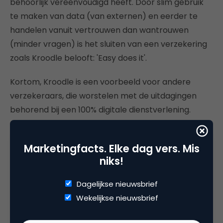
behoorlijk vereenvoudigd heeft. Door slim gebruik
te maken van data (van externen) en eerder te
handelen vanuit vertrouwen dan wantrouwen
(minder vragen) is het sluiten van een verzekering
zoals Kroodle belooft: 'Easy does it'.
Kortom, Kroodle is een voorbeeld voor andere
verzekeraars, die worstelen met de uitdagingen
behorend bij een 100% digitale dienstverlening.
Bovenstaand artikel verscheen eerder op
Marketingfacts. Elke dag vers. Mis
www.finno.nl
.
niks!
Dagelijkse nieuwsbrief
Wekelijkse nieuwsbrief
Deel dit artikel
Kopieer link