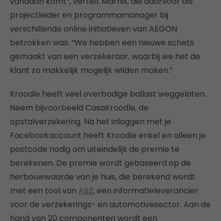
vandaan komt”, vertelt Marnix, die daarvoor als
projectleider en programmamanager bij
verschillende online initiatieven van AEGON
betrokken was. “We hebben een nieuwe schets
gemaakt van een verzekeraar, waarbij we het de
klant zo makkelijk mogelijk wilden maken.”
Kroodle heeft veel overbodige ballast weggelaten.
Neem bijvoorbeeld CasaKroodle, de
opstalverzekering. Na het inloggen met je
Facebookaccount heeft Kroodle enkel en alleen je
postcode nodig om uiteindelijk de premie te
berekenen. De premie wordt gebaseerd op de
herbouwwaarde van je huis, die berekend wordt
met een tool van
ABZ
, een informatieleverancier
voor de verzekerings- en automotivesector. Aan de
hand van 20 componenten wordt een