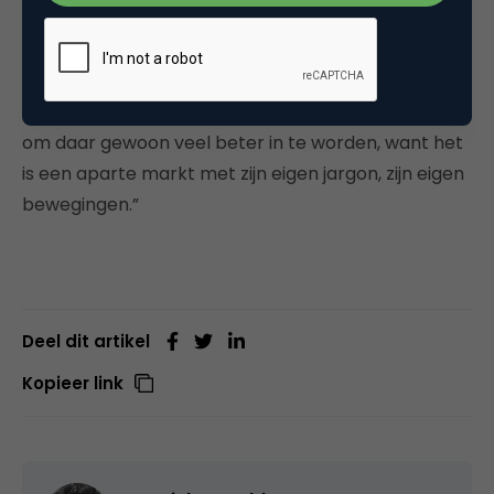
kunnen worden. Iets wat Valk niet overweegt.
“Waar wij elke dag voor opstaan is om die hoteliers
te helpen. Wij zien ons als vriend van die hotelier en
wij denken ook dat de focus op zo’n markt je helpt
om daar gewoon veel beter in te worden, want het
is een aparte markt met zijn eigen jargon, zijn eigen
bewegingen.”
Deel dit artikel
Kopieer link