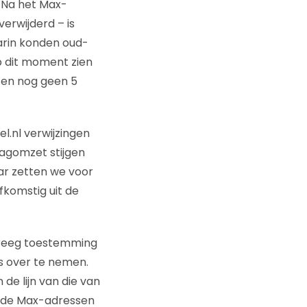
 Na het Max-
erwijderd – is
aarin konden oud-
p dit moment zien
 en nog geen 5
l.nl verwijzingen
dagomzet stijgen
aar zetten we voor
fkomstig uit de
 kreeg toestemming
 over te nemen.
de lijn van die van
t de Max-adressen