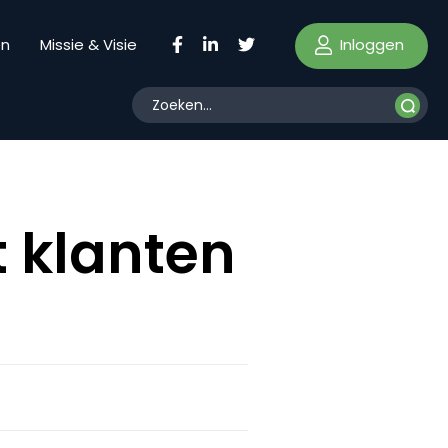
Inloggen
en
Missie & Visie
t klanten