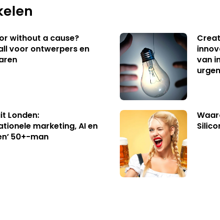
kelen
 or without a cause?
Creat
ll voor ontwerpers en
innov
aren
van i
urgen
uit Londen:
Waaro
ationele marketing, AI en
Silico
en’ 50+-man