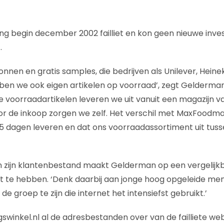
g begin december 2002 failliet en kon geen nieuwe inve
.
nnen en gratis samples, die bedrijven als Unilever, Heine
ben we ook eigen artikelen op voorraad’, zegt Gelderman
Die voorraadartikelen leveren we uit vanuit een magazijn 
or de inkoop zorgen we zelf. Het verschil met MaxFoodmark
5 dagen leveren en dat ons voorraadassortiment uit tuss
n zijn klantenbestand maakt Gelderman op een vergelijk
 te hebben. ‘Denk daarbij aan jonge hoog opgeleide me
s de groep te zijn die internet het intensiefst gebruikt.’
swinkel.nl al de adresbestanden over van de failliete web