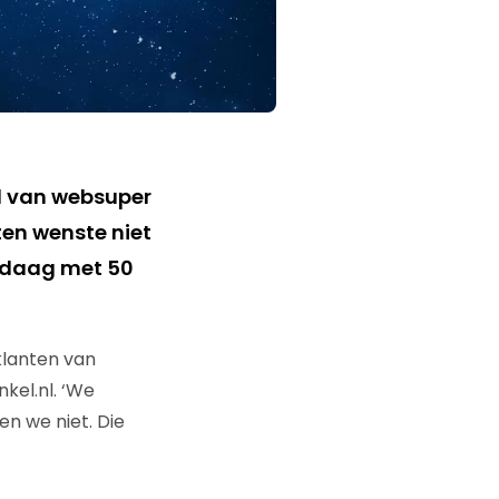
el van websuper
n wenste niet
andaag met 50
klanten van
el.nl. ‘We
n we niet. Die