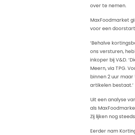
over te nemen.
MaxFoodmarket gin
voor een doorstart
‘Behalve kortingsbo
ons versturen, heb
inkoper bij V&D. ‘
Meern, via TPG. Vo
binnen 2 uur maar 
artikelen bestaat.’
Uit een analyse va
als MaxFoodmarket
Zij lijken nog steed
Eerder nam Korting