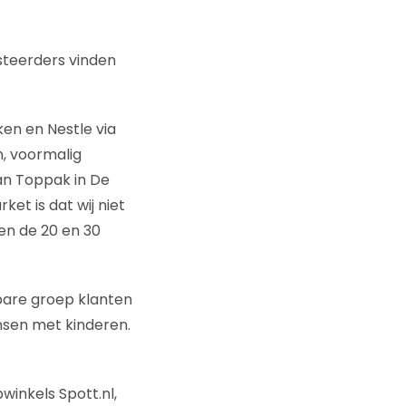
steerders vinden
ken en Nestle via
, voormalig
van Toppak in De
et is dat wij niet
en de 20 en 30
bare groep klanten
nsen met kinderen.
winkels Spott.nl,