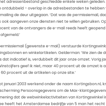
et adressenbestand geschiedde enkele weken geleden.
 ontdubbeld – overlap in de adresbestanden te hebben v
 mailing de deur uitgegaan. ‘Dat was de permissiemail, d
 ook aangeven onze diensten niet te willen gebruiken. O
rocent van de ontvangers de e-mail reeds heeft geopend
 afgemeld.’
ermissiemail (gewenste e-mail) verstuurde Kortingswinke
rtingsbonnen en winkelartikelen. Gelderman: ‘We zien de 
 dat indicatief is, verdubbelt dit jaar onze omzet. Vorig j
nstcijfers geef ik niet, maar 40 procent uit de omzet is a
0 procent uit de artikelen op onze site.’
 tot januari 2003 werkend onder de naam Kortingsbon.nl,
escherming Persoonsgegevens om de Max-klantgegevens
mening dat de webwinkelactiviteiten van Kortingswinkel in 
ee heeft het Amsterdamse bedrijfje van 5 man het rech