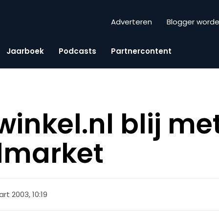
Adverteren
Blogger word
Jaarboek
Podcasts
Partnercontent
inkel.nl blij me
dmarket
rt 2003, 10:19