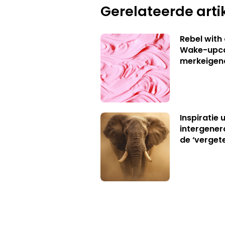
Gerelateerde arti
Rebel with
Wake-upca
merkeigen
Inspiratie 
intergener
de ‘verget