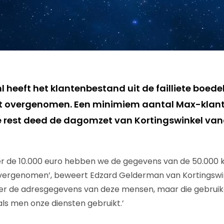
l heeft het klantenbestand uit de failliete boed
overgenomen. Een minimiem aantal Max-klante
de rest deed de dagomzet van Kortingswinkel v
er de 10.000 euro hebben we de gegevens van de 50.000 
rgenomen’, beweert Edzard Gelderman van Kortingswink
er de adresgegevens van deze mensen, maar die gebruike
als men onze diensten gebruikt.’