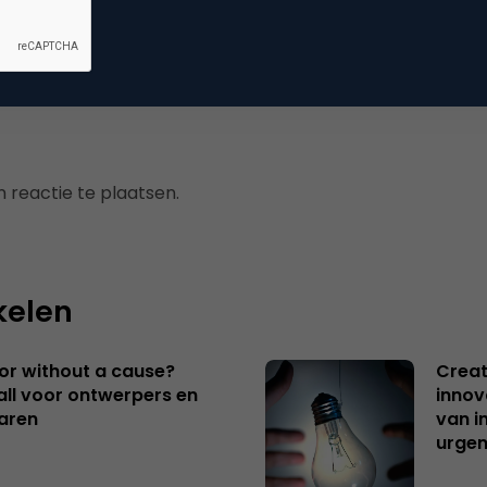
erzoek
 reactie te plaatsen.
kelen
 or without a cause?
Creat
ll voor ontwerpers en
innov
aren
van i
urgen