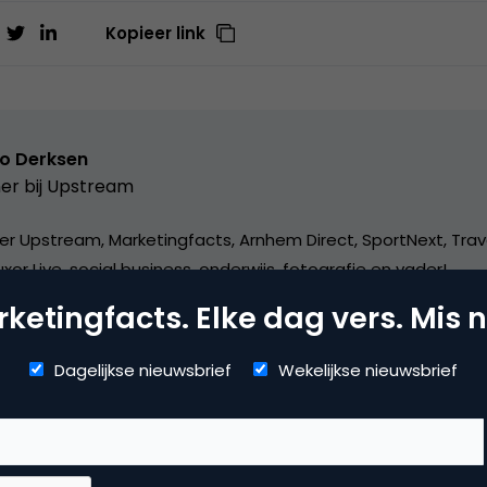
Kopieer link
o Derksen
er bij
Upstream
er Upstream, Marketingfacts, Arnhem Direct, SportNext, Trav
xor Live, social business, onderwijs, fotografie en vader!
ketingfacts. Elke dag vers. Mis n
Dagelijkse nieuwsbrief
Wekelijkse nieuwsbrief
mmerce