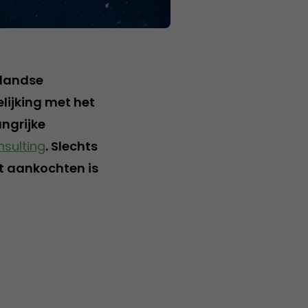
rlandse
elijking met het
angrijke
nsulting
. Slechts
et aankochten is