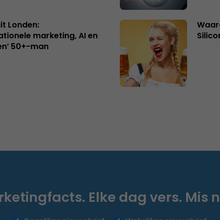
uit Londen:
Waaro
ationele marketing, AI en
Silico
en’ 50+-man
ketingfacts. Elke dag vers. Mis n