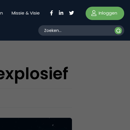
Inloggen
en
Missie & Visie
explosief