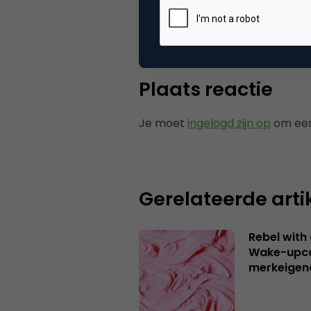
Tags
ond
Plaats reactie
Je moet
ingelogd zijn op
om een
Gerelateerde arti
Rebel with
Wake-upca
merkeigen