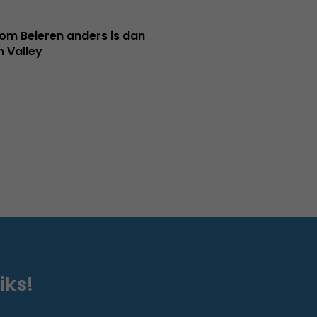
m Beieren anders is dan
n Valley
iks!