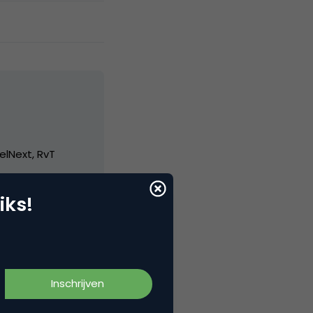
elNext, RvT
iks!