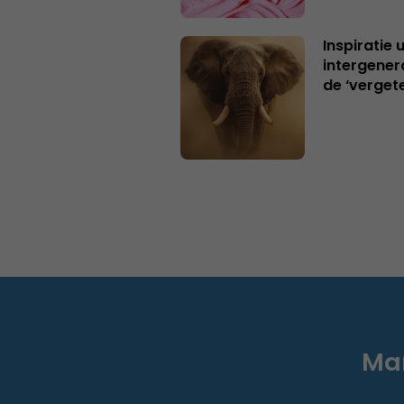
Inspiratie 
intergener
de ‘verget
Mar