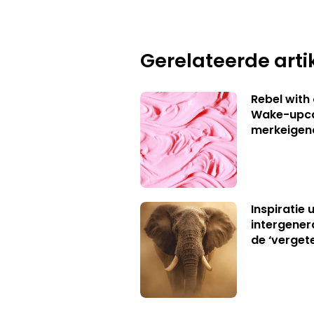
Gerelateerde arti
Rebel with
Wake-upca
merkeigen
Inspiratie 
intergener
de ‘verget