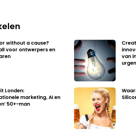
kelen
 or without a cause?
Creat
ll voor ontwerpers en
innov
aren
van i
urgen
uit Londen:
Waaro
ationele marketing, AI en
Silico
en’ 50+-man