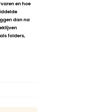
rvaren en hoe
middelde
liggen dan na
eklijven
ls folders,