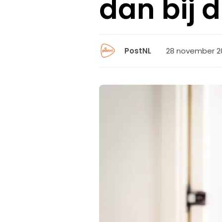
dan bij 
28 november 20
PostNL