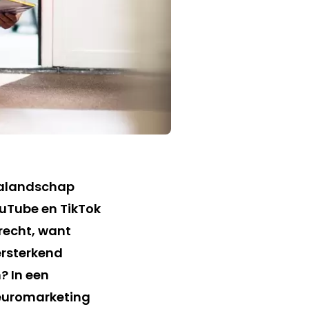
ialandschap
ouTube en TikTok
erecht, want
ersterkend
? In een
neuromarketing