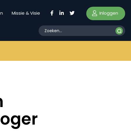
Inloggen
en
Missie & Visie
n
hoger