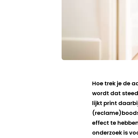
Hoe trek je de
wordt dat steed
lijkt print daar
(reclame)boods
effect te hebbe
onderzoek is vo